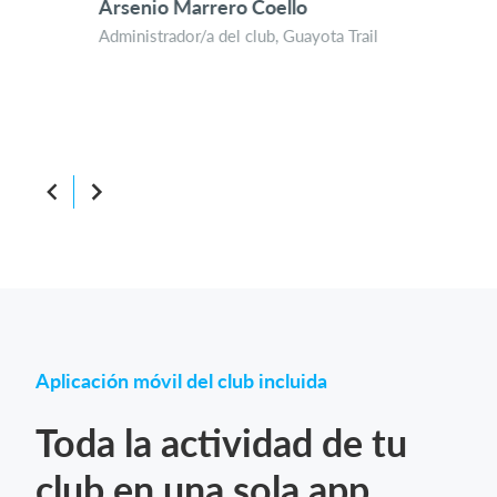
Arsenio Marrero Coello
com
Administrador/a del club, Guayota Trail
Mar
Admi
Atri
Aplicación móvil del club incluida
Toda la actividad de tu
club en una sola app