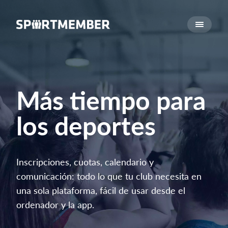
Acerca de SportMember
¿Quiénes somos?
Conócenos
Carrera profesional
Más tiempo para
Funciones
los deportes
Calendario
Gestión de pagos
Sitio web
Inscripciones, cuotas, calendario y
App móvil
comunicación: todo lo que tu club necesita en
Tienda Online
una sola plataforma, fácil de usar desde el
ordenador y la app.
¿Cuanto cuesta?
Español