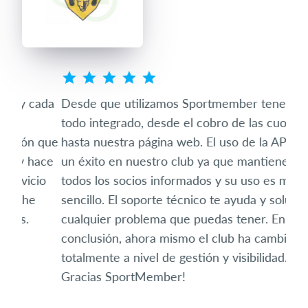
ada
Desde que utilizamos Sportmember tenemos
Somo
todo integrado, desde el cobro de las cuotas,
pec
 que
hasta nuestra página web. El uso de la APP es
a n
ace
un éxito en nuestro club ya que mantiene a
usu
io
todos los socios informados y su uso es muy
act
sencillo. El soporte técnico te ayuda y soluciona
son
cualquier problema que puedas tener. En
pone
conclusión, ahora mismo el club ha cambiado
aho
totalmente a nivel de gestión y visibilidad.
las 
Gracias SportMember!
est
gal