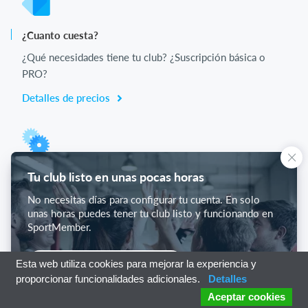
¿Cuanto cuesta?
¿Qué necesidades tiene tu club? ¿Suscripción básica o
PRO?
Detalles de precios
Lista de funciones
Tu club listo en unas pocas horas
No hay 2 clubes iguales. Nuestras funciones cubren tus
No necesitas días para configurar tu cuenta. En solo
necesidades.
unas horas puedes tener tu club listo y funcionando en
SportMember.
Lista de funciones
Empieza con SportMember
Esta web utiliza cookies para mejorar la experiencia y
proporcionar funcionalidades adicionales.
Detalles
Aceptar cookies