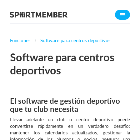
Acerca de SportMember
¿Quiénes somos?
Conócenos
Funciones
Software para centros deportivos
Carrera profesional
Software para centros
Funciones
deportivos
Calendario
Gestión de pagos
Sitio web
El software de gestión deportivo
App móvil
que tu club necesita
Tienda Online
Llevar adelante un club o centro deportivo puede
convertirse rápidamente en un verdadero desafío:
¿Cuanto cuesta?
mantener los calendarios actualizados, gestionar la
Español
información de los alumnos o socios, asegurar una