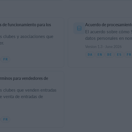
s de funcionamiento para los
Acuerdo de procesamient
El acuerdo sobre cómo 
s clubes y asociaciones que
datos personales en nom
er.
Version 1.3 · June 2026
DA
EN
DE
ES
FR
FR
érminos para vendedores de
os clubes que venden entradas
de venta de entradas de
FR