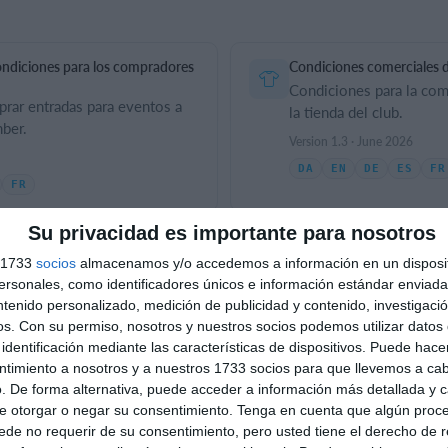
ondiciones para los compradores
Condiciones comerciales de
Condiciones para la com
rar entradas para eventos a
la tienda del club.
ber.
Version 1.3 · June 2026
DA
EN
DE
ES
FR
FR
Su privacidad es importante para nosotros
va
Tienda Hummel — Condici
s 1733
socios
almacenamos y/o accedemos a información en un disposit
reserva de pistas,
Condiciones de venta pa
sonales, como identificadores únicos e información estándar enviada 
erial a través de SportMember.
través de la tienda Hum
ntenido personalizado, medición de publicidad y contenido, investigaci
Version 1.6 · June 2026
os.
Con su permiso, nosotros y nuestros socios podemos utilizar datos 
identificación mediante las características de dispositivos. Puede hacer
FR
DA
EN
DE
ES
FR
ntimiento a nosotros y a nuestros 1733 socios para que llevemos a ca
. De forma alternativa, puede acceder a información más detallada y 
e otorgar o negar su consentimiento.
Tenga en cuenta que algún proc
de no requerir de su consentimiento, pero usted tiene el derecho de r