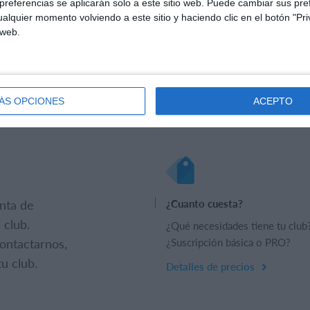
referencias se aplicarán solo a este sitio web. Puede cambiar sus pref
alquier momento volviendo a este sitio y haciendo clic en el botón "Pri
 web.
ÁS OPCIONES
ACEPTO
nta de
¿Cuanto cuesta?
 club.
¿Qué necesidades tiene tu club
ontactarnos,
¿Suscripción básica o PRO?
u club.
Detalles de precios