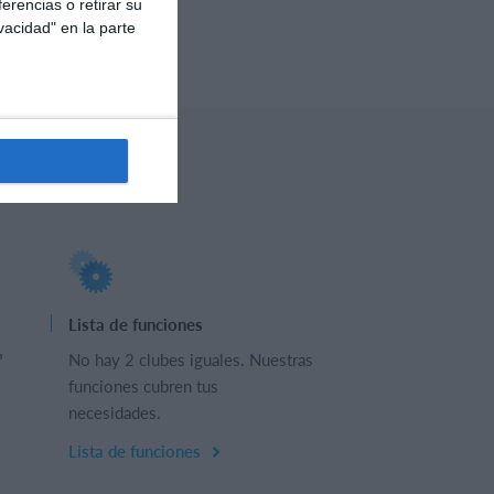
erencias o retirar su
vacidad" en la parte
Lista de funciones
?
No hay 2 clubes iguales. Nuestras
funciones cubren tus
necesidades.
Lista de funciones