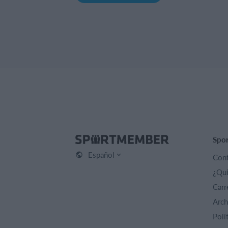
Spo
Español
Cont
¿Qu
Carr
Arch
Polí