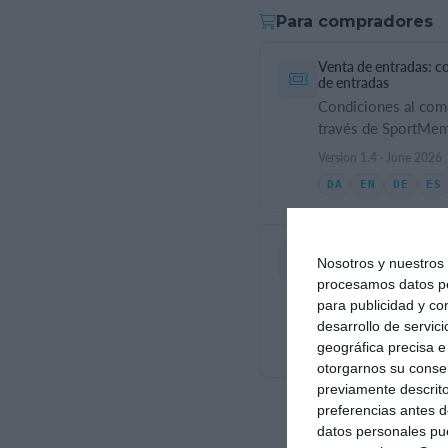
Para compradores
Venta de entradas: c
de entradas
Condiciones al comp
través de SportMem
Version 1.4 · June 2026
DA
EN
DE
ES
Condiciones de reser
Nosotros y nuestro
Condiciones para la 
procesamos datos per
instalaciones o mat
para publicidad y co
Version 1.1 · June 2026
desarrollo de servici
geográfica precisa e 
DA
EN
DE
ES
otorgarnos su conse
previamente descrito
preferencias antes d
datos personales pue