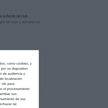
 la tienda del club.
pra de ropa y artículos en
ones de venta
ivo, como cookies, y
ra compras realizadas a
por un dispositivo
mel.
ón de audiencia y
de localización
 clic para
bo el procesamiento
cambiar sus
esamiento de sus
echazar tal