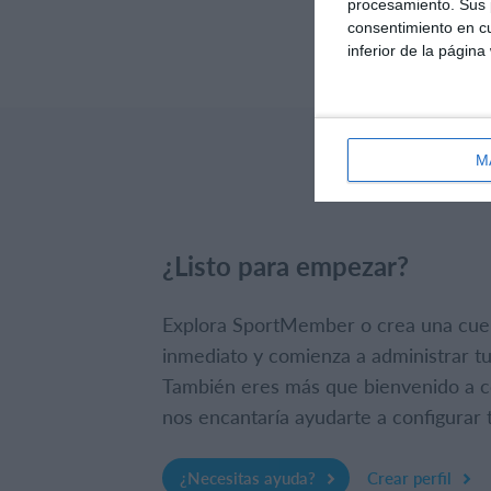
procesamiento. Sus p
consentimiento en cu
inferior de la página
M
¿Listo para empezar?
Explora SportMember o crea una cue
inmediato y comienza a administrar tu
También eres más que bienvenido a c
nos encantaría ayudarte a configurar t
¿Necesitas ayuda?
Crear perfil