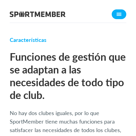
Acerca de SportMember
¿Quiénes somos?
Conócenos
Características
Carrera profesional
Funciones de gestión que
Funciones
se adaptan a las
Calendario
necesidades de todo tipo
Gestión de pagos
Sitio web
de club.
App móvil
Tienda Online
No hay dos clubes iguales, por lo que
SportMember tiene muchas funciones para
¿Cuanto cuesta?
satisfacer las necesidades de todos los clubes,
Español