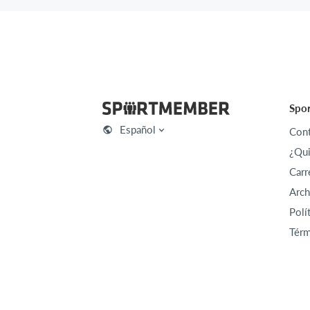
Spo
Español
Cont
¿Qu
Carr
Arch
Polí
Térm