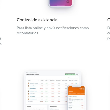
Control de asistencia
C
Pasa lista online y envía notificaciones como
D
recordatorios
c
n
e
o: