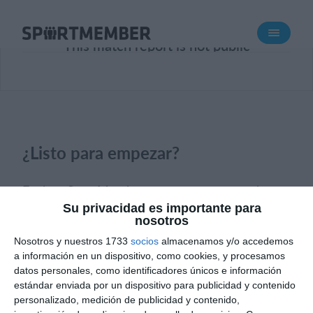
Acerca de SportMember
This match report is not public
¿Quiénes somos?
Conócenos
Carrera profesional
Funciones
¿Listo para empezar?
Calendario
Gestión de pagos
Explora SportMember o crea una cuenta de
Sitio web
inmediato y comienza a administrar tu club.
Su privacidad es importante para
nosotros
También eres más que bienvenido a
App móvil
Nosotros y nuestros 1733
socios
almacenamos y/o accedemos
contactarnos, nos encantaría ayudarte a
Tienda Online
a información en un dispositivo, como cookies, y procesamos
configurar tu club.
datos personales, como identificadores únicos e información
¿Cuanto cuesta?
estándar enviada por un dispositivo para publicidad y contenido
personalizado, medición de publicidad y contenido,
¿Necesitas ayuda?
Crear perfil
Español