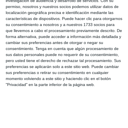
investigación de audiencia y desarrollo de servicios.
Con su
permiso, nosotros y nuestros socios podemos utilizar datos de
localización geográfica precisa e identificación mediante las
características de dispositivos. Puede hacer clic para otorgarnos
Iniciar sesión
su consentimiento a nosotros y a nuestros 1733 socios para
que llevemos a cabo el procesamiento previamente descrito. De
forma alternativa, puede acceder a información más detallada y
¿Cuanto cuesta?
cambiar sus preferencias antes de otorgar o negar su
consentimiento.
Tenga en cuenta que algún procesamiento de
¿Qué necesidades tiene tu club? ¿Suscripción básica o
sus datos personales puede no requerir de su consentimiento,
PRO?
pero usted tiene el derecho de rechazar tal procesamiento. Sus
Detalles de precios
preferencias se aplicarán solo a este sitio web. Puede cambiar
sus preferencias o retirar su consentimiento en cualquier
momento volviendo a este sitio y haciendo clic en el botón
"Privacidad" en la parte inferior de la página web.
Lista de funciones
No hay 2 clubes iguales. Nuestras funciones cubren tus
necesidades.
Lista de funciones