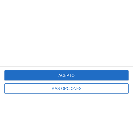
Español
SportMember
Ayuda
ACEPTO
Contacto
Preguntas frecuentes
SportMember
¿Quiénes somos?
MÁS OPCIONES
Reglas deportivas
Carrera profesional
Archivo de artículos
Funciones destacadas
Política de Privacidad
Calendario
Términos y condiciones
Gestión de pagos