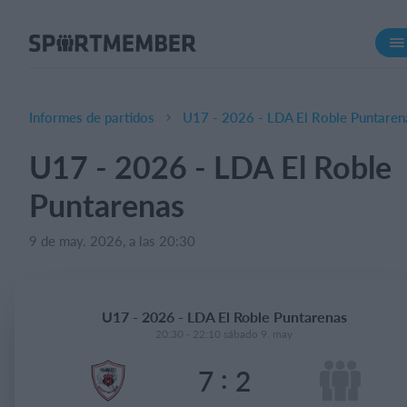
Acerca de SportMember
¿Quiénes somos?
Conócenos
Informes de partidos
U17 - 2026 - LDA El Roble Puntaren
Carrera profesional
U17 - 2026 - LDA El Roble
Funciones
Puntarenas
Calendario
Gestión de pagos
9 de may. 2026, a las 20:30
Sitio web
App móvil
U17 - 2026 - LDA El Roble Puntarenas
Tienda Online
20:30 - 22:10 sábado 9. may
:
7
2
¿Cuanto cuesta?
Español