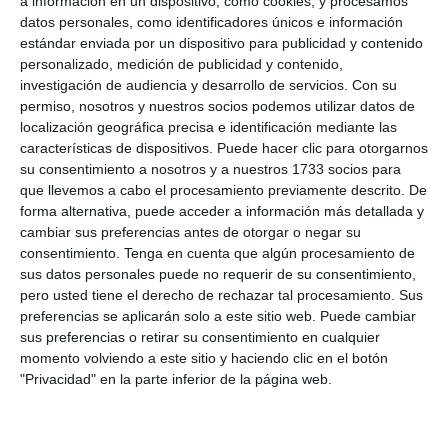
a información en un dispositivo, como cookies, y procesamos
datos personales, como identificadores únicos e información
Paul Meléndez
37'
estándar enviada por un dispositivo para publicidad y contenido
Arguedas 4-0
personalizado, medición de publicidad y contenido,
Gol
investigación de audiencia y desarrollo de servicios.
Con su
permiso, nosotros y nuestros socios podemos utilizar datos de
localización geográfica precisa e identificación mediante las
39'
4-1
características de dispositivos. Puede hacer clic para otorgarnos
Gol
su consentimiento a nosotros y a nuestros 1733 socios para
que llevemos a cabo el procesamiento previamente descrito. De
Tiempo
forma alternativa, puede acceder a información más detallada y
cambiar sus preferencias antes de otorgar o negar su
2'
4-2
consentimiento.
Tenga en cuenta que algún procesamiento de
Gol
sus datos personales puede no requerir de su consentimiento,
pero usted tiene el derecho de rechazar tal procesamiento. Sus
preferencias se aplicarán solo a este sitio web. Puede cambiar
A. Reporte De Pagos
11'
sus preferencias o retirar su consentimiento en cualquier
LDA Palmares - San
momento volviendo a este sitio y haciendo clic en el botón
Ramón 5-2
"Privacidad" en la parte inferior de la página web.
Gol
Kendal Steven Pavón
27'