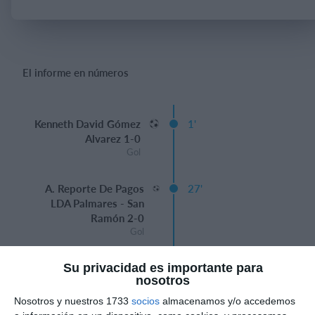
Iniciar sesión
El informe en números
Kenneth David Gómez
1'
Alvarez 1-0
Gol
A. Reporte De Pagos
27'
LDA Palmares - San
Ramón 2-0
Gol
A. Reporte De Pagos
35'
Su privacidad es importante para
nosotros
LDA Palmares - San
Ramón 3-0
Nosotros y nuestros 1733
socios
almacenamos y/o accedemos
Gol