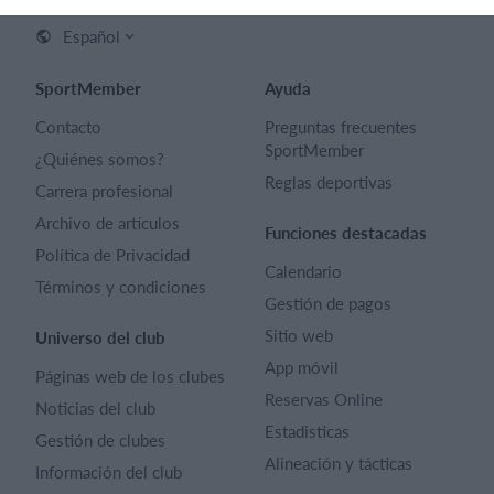
Español
SportMember
Ayuda
Contacto
Preguntas frecuentes
SportMember
¿Quiénes somos?
Reglas deportivas
Carrera profesional
Archivo de artículos
Funciones destacadas
Política de Privacidad
Calendario
Términos y condiciones
Gestión de pagos
Sitio web
Universo del club
App móvil
Páginas web de los clubes
Reservas Online
Noticias del club
Estadisticas
Gestión de clubes
Alineación y tácticas
Información del club