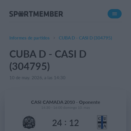
Acerca de SportMember
¿Quiénes somos?
Conócenos
Informes de partidos
CUBA D - CASI D (304795)
Carrera profesional
CUBA D - CASI D
Funciones
(304795)
Calendario
Gestión de pagos
10 de may. 2026, a las 14:30
Sitio web
App móvil
CASI CAMADA 2010 - Oponente
Tienda Online
14:30 - 16:00 domingo 10. may
:
24
12
¿Cuanto cuesta?
Español