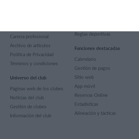
SportMember
Ayuda
Contacto
Preguntas frecuentes
SportMember
¿Quiénes somos?
Reglas deportivas
Carrera profesional
Archivo de artículos
Funciones destacadas
Política de Privacidad
Calendario
Términos y condiciones
Gestión de pagos
Sitio web
Universo del club
App móvil
Páginas web de los clubes
Reservas Online
Noticias del club
Estadisticas
Gestión de clubes
Alineación y tácticas
Información del club