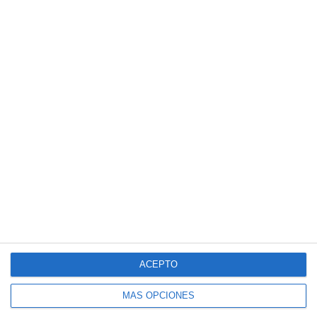
3
2
Pasión Futsal
Sub 12 Avanzado
1
4
Pasión Futsal
Sub 10 Avanzado
1
3
Categoria Primera
Amistad
1. agosto
3
1
Sub 10 Avanzado
Orense
Siguiente
ACEPTO
MÁS OPCIONES