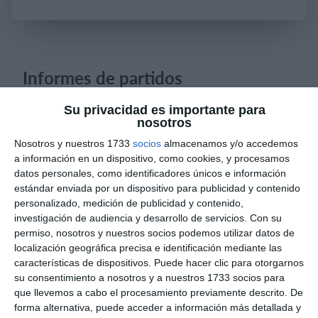
Iniciar sesión
Informes de partidos
Su privacidad es importante para
nosotros
8. agosto
Nosotros y nuestros 1733
socios
almacenamos y/o accedemos
0
0
CD Velmax Varones
Vanelus
a información en un dispositivo, como cookies, y procesamos
datos personales, como identificadores únicos e información
estándar enviada por un dispositivo para publicidad y contenido
0
8
Sub 10 Avanzado
Futuros Vinotinto FC
personalizado, medición de publicidad y contenido,
investigación de audiencia y desarrollo de servicios.
Con su
2
1
Dorsal United
Sin Diésel
permiso, nosotros y nuestros socios podemos utilizar datos de
localización geográfica precisa e identificación mediante las
características de dispositivos. Puede hacer clic para otorgarnos
su consentimiento a nosotros y a nuestros 1733 socios para
6. agosto
que llevemos a cabo el procesamiento previamente descrito. De
forma alternativa, puede acceder a información más detallada y