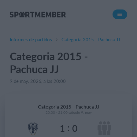
Acerca de SportMember
¿Quiénes somos?
Conócenos
Informes de partidos
Categoria 2015 - Pachuca JJ
Carrera profesional
Categoria 2015 -
Funciones
Pachuca JJ
Calendario
Gestión de pagos
9 de may. 2026, a las 20:00
Sitio web
App móvil
Categoria 2015 - Pachuca JJ
Tienda Online
20:00 - 21:00 sábado 9. may
:
1
0
¿Cuanto cuesta?
Español