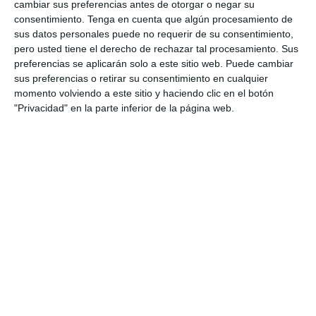
3
0
Pedro Pe
Aguilas Boston College
cambiar sus preferencias antes de otorgar o negar su
consentimiento.
Tenga en cuenta que algún procesamiento de
sus datos personales puede no requerir de su consentimiento,
pero usted tiene el derecho de rechazar tal procesamiento. Sus
4. agosto
preferencias se aplicarán solo a este sitio web. Puede cambiar
sus preferencias o retirar su consentimiento en cualquier
1
0
Lora prueba
Gaudndaj
momento volviendo a este sitio y haciendo clic en el botón
"Privacidad" en la parte inferior de la página web.
3. agosto
1
1
Lora prueba
HD HD d
0
0
CD Velmax Damas TC
Oponente
2
1
CD Velmax Damas TC
Navidad
0
0
Primera División
Oponente