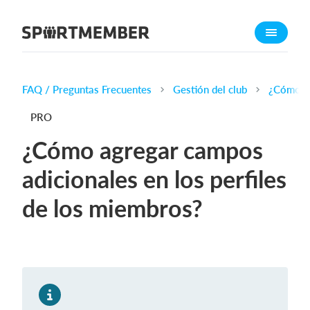
Acerca de SportMember
¿Quiénes somos?
Conócenos
FAQ / Preguntas Frecuentes
Gestión del club
¿Cómo ag
Carrera profesional
PRO
Funciones
¿Cómo agregar campos
Calendario
adicionales en los perfiles
Gestión de pagos
de los miembros?
Sitio web
App móvil
Tienda Online
¿Cuanto cuesta?
Español