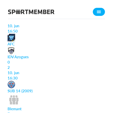
Acerca de SportMember
Informe del partido
¿Quiénes somos?
10. jun
Conócenos
16:50
Carrera profesional
AFC
Funciones
IDV Azogues
Calendario
0
Gestión de pagos
2
10. jun
Sitio web
16:30
App móvil
Tienda Online
SUB 14 (2009)
¿Cuanto cuesta?
Blemant
Español