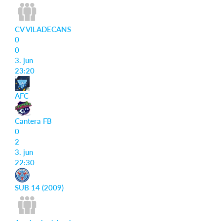
CV VILADECANS
0
0
3. jun
23:20
AFC
Cantera FB
0
2
3. jun
22:30
SUB 14 (2009)