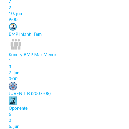
7
2
10. jun
9:00
Iniciar sesión
BMP Infantil Fem
Konery BMP Mar Menor
1
3
7. jun
0:00
JUVENIL B (2007-08)
Oponente
6
0
6. jun