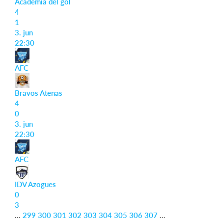
Academia del gol
4
1
3. jun
22:30
AFC
Bravos Atenas
4
0
3. jun
22:30
AFC
IDV Azogues
0
3
...
299
300
301
302
303
304
305
306
307
...