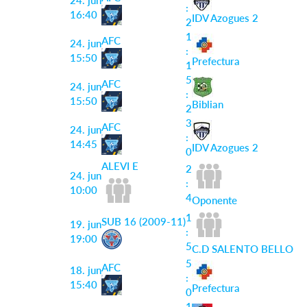
24. jun
:
16:40
IDV Azogues 2
2
1
AFC
24. jun
:
15:50
Prefectura
1
5
AFC
24. jun
:
15:50
Biblian
2
3
AFC
24. jun
:
14:45
IDV Azogues 2
0
ALEVI E
2
24. jun
:
10:00
4
Oponente
1
SUB 16 (2009-11)
19. jun
:
19:00
5
C.D SALENTO BELLO
5
AFC
18. jun
:
15:40
Prefectura
0
1