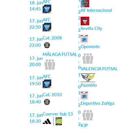
AFC
18. jun
:
14:45
AF Internacional
2
2
AFC
17. jun
:
22:50
Sevilla City
2
3
Cat. 2008
17. jun
:
22:00
Oponente
3
MÁLAGA FUTSAL
0
17. jun
:
20:00
0
VALENCIA FUTSAL
1
AFC
17. jun
:
19:50
Pazmiño
0
1
Cat. 2010
17. jun
:
18:40
Deportivo Zuñiga
2
0
Coerver Sub 13
17. jun
:
18:30
2
KJP