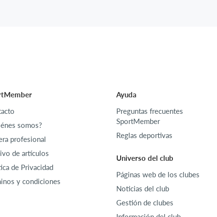
rtMember
Ayuda
acto
Preguntas frecuentes
SportMember
iénes somos?
Reglas deportivas
era profesional
ivo de artículos
Universo del club
tica de Privacidad
Páginas web de los clubes
inos y condiciones
Noticias del club
Gestión de clubes
Información del club