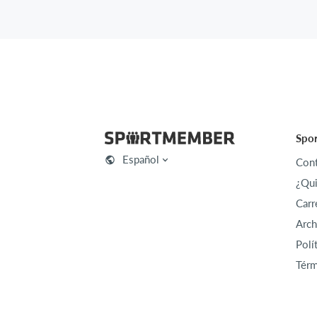
Spo
Español
Cont
¿Qu
Carr
Arch
Polí
Térm