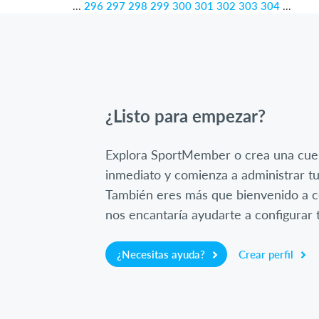
...
296
297
298
299
300
301
302
303
304
...
¿Listo para empezar?
Explora SportMember o crea una cue
inmediato y comienza a administrar tu
También eres más que bienvenido a c
nos encantaría ayudarte a configurar t
¿Necesitas ayuda?
Crear perfil