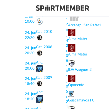
Informe del partido
3
Benjamin B
1. jul
:
10:00
2
Arcangel San Rafael
0
Cat. 2010
24. jun
:
22:20
Alma Mater
4
2
Cat. 2008
24. jun
:
20:30
Alma Mater
0
8
AFC
24. jun
:
20:00
IDV Azogues 2
0
1
Cat. 2009
24. jun
:
18:40
Oponente
0
5
AFC
24. jun
:
18:20
Guacamayos FC
2
1
AFC