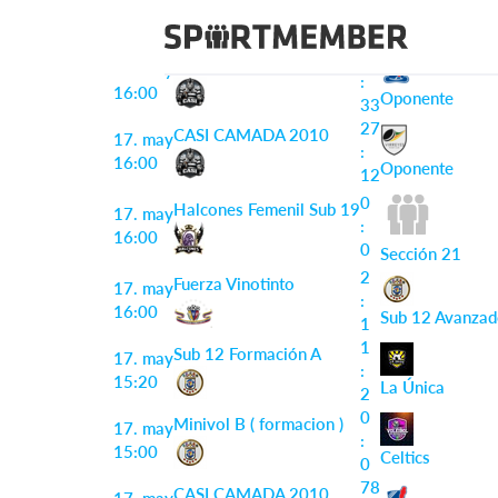
Informe del partido
38
CASI CAMADA 2010
17. may
:
16:00
Oponente
33
27
CASI CAMADA 2010
17. may
:
16:00
Oponente
12
0
Halcones Femenil Sub 19
17. may
:
16:00
0
Sección 21
2
Fuerza Vinotinto
17. may
:
16:00
Sub 12 Avanza
1
1
Sub 12 Formación A
17. may
:
15:20
La Única
2
0
Minivol B ( formacion )
17. may
:
15:00
Celtics
0
78
CASI CAMADA 2010