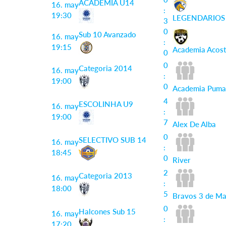
ACADEMIA U14
16. may
:
19:30
LEGENDARIOS
3
0
Sub 10 Avanzado
16. may
:
19:15
Academia Acos
0
0
Categoria 2014
16. may
:
19:00
0
Academia Puma
4
ESCOLINHA U9
16. may
:
19:00
7
Alex De Alba
0
SELECTIVO SUB 14
16. may
:
18:45
0
River
2
Categoria 2013
16. may
:
18:00
5
Bravos 3 de M
0
Halcones Sub 15
16. may
:
17:20