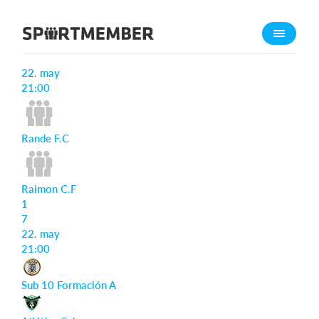
Acerca de SportMember
Informe del partido
¿Quiénes somos?
22. may
Conócenos
21:00
Carrera profesional
Rande F.C
Funciones
Calendario
Gestión de pagos
Raimon C.F
1
Sitio web
7
App móvil
22. may
21:00
Tienda Online
Sub 10 Formación A
¿Cuanto cuesta?
Español