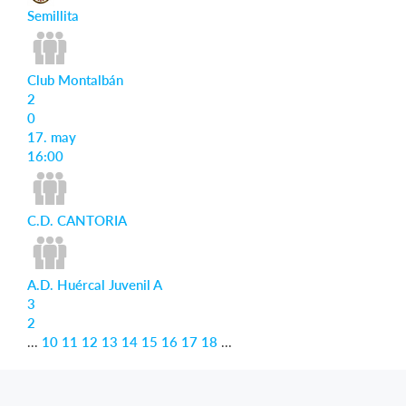
Semillita
Club Montalbán
2
0
17. may
16:00
C.D. CANTORIA
A.D. Huércal Juvenil A
3
2
...
10
11
12
13
14
15
16
17
18
...