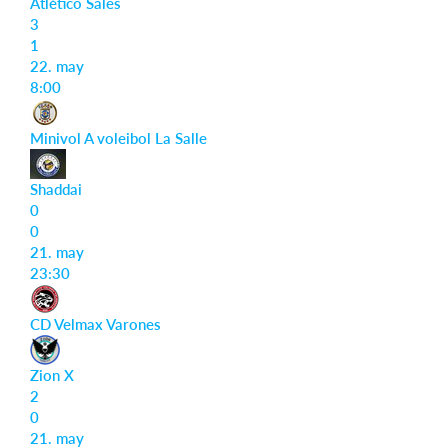
Atlético Sales
3
1
22. may
Iniciar sesión
8:00
Minivol A voleibol La Salle
Shaddai
0
0
21. may
23:30
CD Velmax Varones
Zion X
2
0
21. may