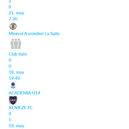
2
0
21. may
7:30
Minivol A voleibol La Salle
Club Italo
0
0
18. may
19:40
ACADEMIA U14
XENIEZE FC
4
1
18. may