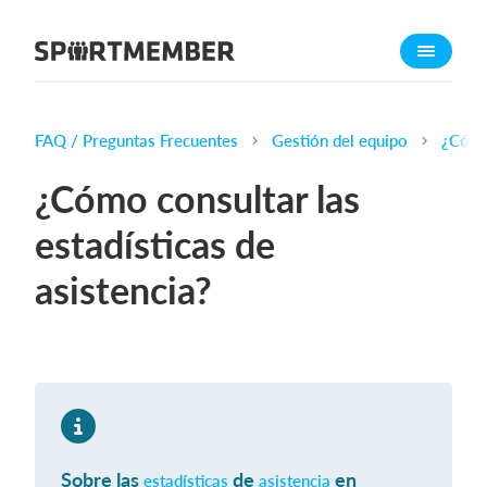
Acerca de SportMember
¿Quiénes somos?
Conócenos
FAQ / Preguntas Frecuentes
Gestión del equipo
¿Cómo 
Carrera profesional
¿Cómo consultar las
Funciones
estadísticas de
Calendario
asistencia?
Gestión de pagos
Sitio web
App móvil
Tienda Online
¿Cuanto cuesta?
Sobre las
de
en
Español
estadísticas
asistencia