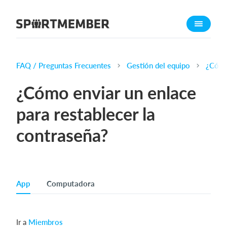
Acerca de SportMember
¿Quiénes somos?
Conócenos
FAQ / Preguntas Frecuentes
Gestión del equipo
¿Cómo 
Carrera profesional
¿Cómo enviar un enlace
Funciones
para restablecer la
Calendario
contraseña?
Gestión de pagos
Sitio web
App móvil
Tienda Online
App
Computadora
¿Cuanto cuesta?
Ir a
Miembros
Español