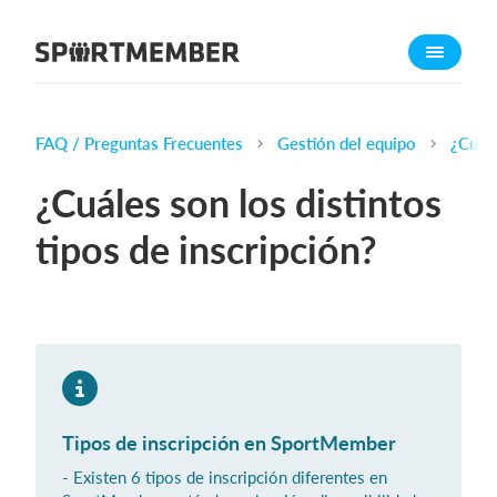
Acerca de SportMember
¿Quiénes somos?
Conócenos
FAQ / Preguntas Frecuentes
Gestión del equipo
¿Cuále
Carrera profesional
¿Cuáles son los distintos
Funciones
tipos de inscripción?
Calendario
Gestión de pagos
Sitio web
App móvil
Tienda Online
Tipos de inscripción en SportMember
¿Cuanto cuesta?
- Existen 6 tipos de inscripción diferentes en
Español