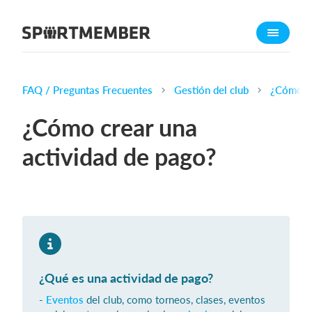
Acerca de SportMember
¿Quiénes somos?
Conócenos
FAQ / Preguntas Frecuentes
Gestión del club
¿Cómo cr
Carrera profesional
¿Cómo crear una
Funciones
actividad de pago?
Calendario
Gestión de pagos
Sitio web
App móvil
Tienda Online
¿Qué es una actividad de pago?
¿Cuanto cuesta?
-
Eventos
del club, como torneos, clases, eventos
Español