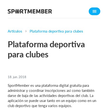
Acerca de SportMember
¿Quiénes somos?
Conócenos
Artículos
Plataforma deportiva para clubes
Carrera profesional
Plataforma deportiva
Funciones
para clubes
Calendario
Gestión de pagos
Sitio web
18. jun. 2018
App móvil
SportMember es una plataforma digital gratuita para
Tienda Online
administrar y coordinar inscripciones así como también
darse de baja de las actividades deportivas del club. La
¿Cuanto cuesta?
aplicación se puede usar tanto en un equipo como en un
club deportivo que tenga varios equipos.
Español