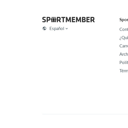
Spo
Español
Cont
¿Qu
Carr
Arch
Polí
Térm