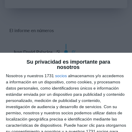
Iniciar sesión
El informe en números
Juan David Palacios
0'
Palacios 1-0
Su privacidad es importante para
Gol
nosotros
Nosotros y nuestros 1731
socios
almacenamos y/o accedemos
0'
1-1
a información en un dispositivo, como cookies, y procesamos
Gol
datos personales, como identificadores únicos e información
estándar enviada por un dispositivo para publicidad y contenido
personalizado, medición de publicidad y contenido,
investigación de audiencia y desarrollo de servicios.
Con su
permiso, nosotros y nuestros socios podemos utilizar datos de
Informes de partidos
localización geográfica precisa e identificación mediante las
características de dispositivos. Puede hacer clic para otorgarnos
su consentimiento a nosotros y a nuestros 1731 socios para