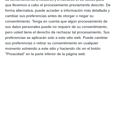
que llevemos a cabo el procesamiento previamente descrito. De
31. julio
forma alternativa, puede acceder a información más detallada y
cambiar sus preferencias antes de otorgar o negar su
4
0
Sub 12 Avanzado
Alianza Miranda FC
consentimiento.
Tenga en cuenta que algún procesamiento de
sus datos personales puede no requerir de su consentimiento,
3
2
Pedro Pe
Gasparinas
pero usted tiene el derecho de rechazar tal procesamiento. Sus
preferencias se aplicarán solo a este sitio web. Puede cambiar
sus preferencias o retirar su consentimiento en cualquier
momento volviendo a este sitio y haciendo clic en el botón
30. julio
"Privacidad" en la parte inferior de la página web.
2
5
Sub 16
Avileños
0
1
Fuerza Vinotinto
Sub 10 Avanzado
4
3
Pedro Pe
Pumahuinas
26. julio