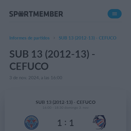
Acerca de SportMember
¿Quiénes somos?
Conócenos
Informes de partidos
SUB 13 (2012-13) - CEFUCO
Carrera profesional
SUB 13 (2012-13) -
Funciones
CEFUCO
Calendario
Gestión de pagos
3 de nov. 2024, a las 16:00
Sitio web
App móvil
SUB 13 (2012-13) - CEFUCO
Tienda Online
16:00 - 18:30 domingo 3. nov
:
1
1
¿Cuanto cuesta?
Español