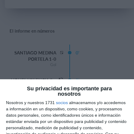
Iniciar sesión
El informe en números
SANTIAGO MEDINA
0'
PORTELA 1-0
Gol
LIONEL VALENCIA 2-
0'
0
Su privacidad es importante para
Gol
nosotros
Nosotros y nuestros 1731
socios
almacenamos y/o accedemos
LIONEL VALENCIA 3-
0'
a información en un dispositivo, como cookies, y procesamos
0
datos personales, como identificadores únicos e información
Gol
estándar enviada por un dispositivo para publicidad y contenido
personalizado, medición de publicidad y contenido,
investigación de audiencia y desarrollo de servicios.
Con su