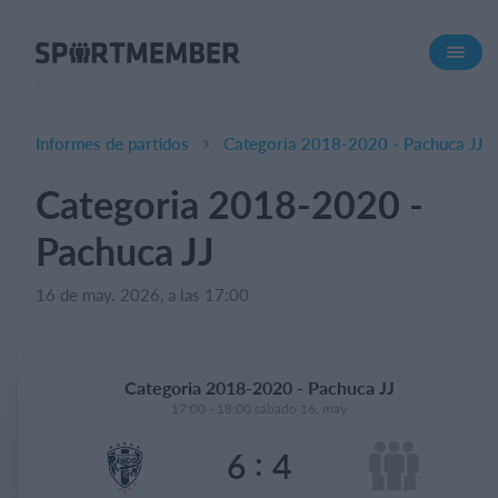
Acerca de SportMember
¿Quiénes somos?
Conócenos
Informes de partidos
Categoria 2018-2020 - Pachuca JJ
Carrera profesional
Categoria 2018-2020 -
Funciones
Pachuca JJ
Calendario
Gestión de pagos
16 de may. 2026, a las 17:00
Sitio web
App móvil
Categoria 2018-2020 - Pachuca JJ
Tienda Online
17:00 - 18:00 sábado 16. may
:
6
4
¿Cuanto cuesta?
Español