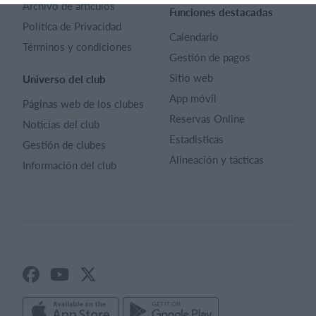
Archivo de artículos
Funciones destacadas
Política de Privacidad
Calendario
Términos y condiciones
Gestión de pagos
Sitio web
Universo del club
App móvil
Páginas web de los clubes
Reservas Online
Noticias del club
Estadisticas
Gestión de clubes
Alineación y tácticas
Información del club