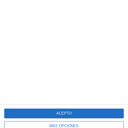
4
0
Menores - Juvenil
Linces
2
1
Menores - Juvenil
Linces
23. julio
6
9
Sub 15 (Distrito)
Terraza Futsal
3
2
Sub 12 Avanzado
Terraza Futsal
4
4
Sub 10 Avanzado
Terraza Futsal
19. julio
ACEPTO
0
3
Club Deportivo Santa Rosa
C.D. Ecuador
MÁS OPCIONES