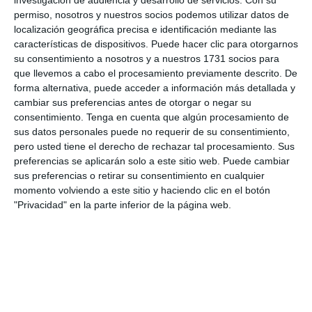
LIONEL VALENCIA 4-
0'
permiso, nosotros y nuestros socios podemos utilizar datos de
0
localización geográfica precisa e identificación mediante las
Gol
características de dispositivos. Puede hacer clic para otorgarnos
su consentimiento a nosotros y a nuestros 1731 socios para
OSVALDO GARCIA
0'
que llevemos a cabo el procesamiento previamente descrito. De
MEJIA 5-0
forma alternativa, puede acceder a información más detallada y
Gol
cambiar sus preferencias antes de otorgar o negar su
consentimiento.
Tenga en cuenta que algún procesamiento de
LEONEL HERRERA
0'
sus datos personales puede no requerir de su consentimiento,
GONZALEZ 6-0
pero usted tiene el derecho de rechazar tal procesamiento. Sus
Gol
preferencias se aplicarán solo a este sitio web. Puede cambiar
sus preferencias o retirar su consentimiento en cualquier
momento volviendo a este sitio y haciendo clic en el botón
"Privacidad" en la parte inferior de la página web.
Informes de partidos
31. julio