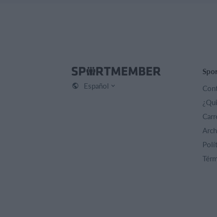
Spo
Español
Cont
¿Qu
Carr
Arch
Polí
Térm