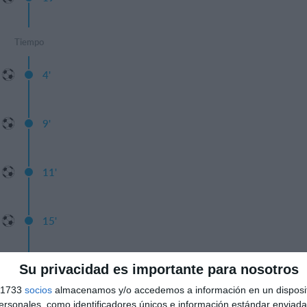
Tiempo
4'
9'
11'
15'
Su privacidad es importante para nosotros
17'
s 1733
socios
almacenamos y/o accedemos a información en un disposit
sonales, como identificadores únicos e información estándar enviada 