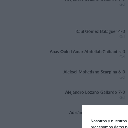
Gol
Raul Gómez Balaguer 4-0
Gol
Anas Ouled Amar Abdellah Chibani 5-0
Gol
Aleksei Mohedano Scarpina 6-0
Gol
Alejandro Lozano Gallardo 7-0
Gol
Adrián González Salcedo 8-0
Gol
Nosotros y nuestro
procesamos datos per