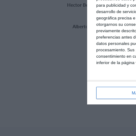
Hector Beamonte Del Yerro 9-0
para publicidad y co
Gol
desarrollo de servici
geográfica precisa e 
otorgarnos su conse
Alberto Sánchez Gómez 10-0
previamente descrito
Gol
preferencias antes d
datos personales pue
procesamiento. Sus p
consentimiento en cu
inferior de la página
M