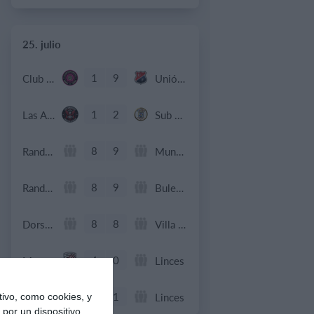
25. julio
1
9
Club Deportivo Santa Rosa
Unión Familiar
1
2
Las Américas Futsal
Sub 10 Avanzado
8
9
Rande F.C
Mundialito Teis
8
9
Rande F.C
BuleBule FS
8
8
Dorsal United
Villa Portales
4
0
Menores - Juvenil
Linces
2
1
Menores - Juvenil
Linces
ivo, como cookies, y
por un dispositivo