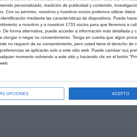
20'
ntenido personalizado, medición de publicidad y contenido, investigaci
os.
Con su permiso, nosotros y nuestros socios podemos utilizar datos 
identificación mediante las características de dispositivos. Puede hacer
ntimiento a nosotros y a nuestros 1733 socios para que llevemos a ca
24'
. De forma alternativa, puede acceder a información más detallada y 
e otorgar o negar su consentimiento.
Tenga en cuenta que algún proc
de no requerir de su consentimiento, pero usted tiene el derecho de r
referencias se aplicarán solo a este sitio web. Puede cambiar sus pref
alquier momento volviendo a este sitio y haciendo clic en el botón "Pri
 web.
ÁS OPCIONES
ACEPTO