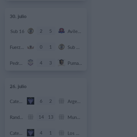
30. julio
2
5
Sub 16
Avileños
0
1
Fuerza Vinotinto
Sub 10 Avanzado
4
3
Pedro Pe
Pumahuinas
26. julio
6
2
Categoria Primera
Argentinos del Sur
14
13
Rande F.C
Mundialito Teis
4
1
Categoria C20
Los Cuervos FDM