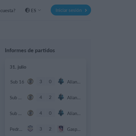
Iniciar sesión
 cuesta?
ES
Informes de partidos
31. julio
3
0
Sub 16
Alianza Miranda FC
4
2
Sub 15 (Distrito)
Alianza Miranda FC
4
0
Sub 12 Avanzado
Alianza Miranda FC
3
2
Pedro Pe
Gasparinas