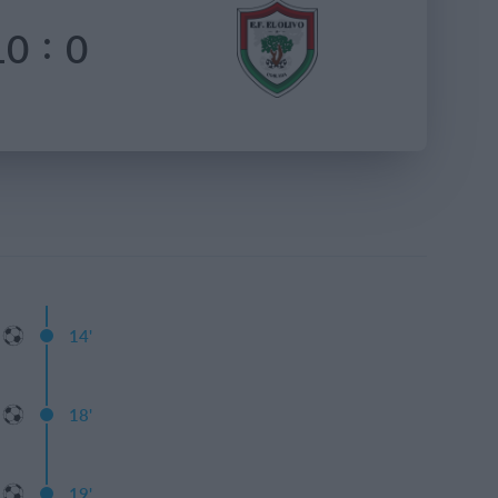
:
10
0
14'
18'
19'