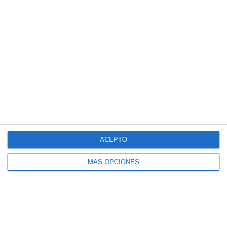
¿Necesitas ayuda?
Crear perfil
¿Cuanto cuesta?
¿Qué necesidades tiene tu club? ¿Suscripción básica o
PRO?
Detalles de precios
ACEPTO
MÁS OPCIONES
Lista de funciones
No hay 2 clubes iguales. Nuestras funciones cubren tus
necesidades.