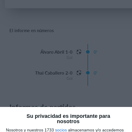
Iniciar sesión
El informe en números
Álvaro Abril 1-0
0'
Gol
Thai Caballero 2-0
0'
Gol
Informes de partidos
Su privacidad es importante para
nosotros
9. agosto
Nosotros y nuestros 1733
socios
almacenamos y/o accedemos