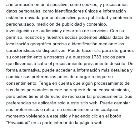
a información en un dispositivo, como cookies, y procesamos
0
0
Manquehue
Viña Hockey 
datos personales, como identificadores únicos e información
estándar enviada por un dispositivo para publicidad y contenido
personalizado, medición de publicidad y contenido,
investigación de audiencia y desarrollo de servicios.
Con su
8. agosto
permiso, nosotros y nuestros socios podemos utilizar datos de
localización geográfica precisa e identificación mediante las
0
0
CD Velmax Varones
Vanelus
características de dispositivos. Puede hacer clic para otorgarnos
su consentimiento a nosotros y a nuestros 1733 socios para
que llevemos a cabo el procesamiento previamente descrito. De
0
8
Sub 10 Avanzado
Futuros Vinot
forma alternativa, puede acceder a información más detallada y
cambiar sus preferencias antes de otorgar o negar su
2
1
Dorsal United
Sin Diésel
consentimiento.
Tenga en cuenta que algún procesamiento de
sus datos personales puede no requerir de su consentimiento,
pero usted tiene el derecho de rechazar tal procesamiento. Sus
preferencias se aplicarán solo a este sitio web. Puede cambiar
6. agosto
sus preferencias o retirar su consentimiento en cualquier
momento volviendo a este sitio y haciendo clic en el botón
3
0
Pedro Pe
Aguilas Bost
"Privacidad" en la parte inferior de la página web.