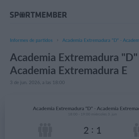
Acerca de SportMember
¿Quiénes somos?
Conócenos
Informes de partidos
Academia Extremadura "D" - Academ
Carrera profesional
Academia Extremadura "D" 
Funciones
Academia Extremadura E
Calendario
Gestión de pagos
3 de jun. 2026, a las 18:00
Sitio web
App móvil
Academia Extremadura "D" - Academia Extrema
Tienda Online
18:00 - 19:00 miércoles 3. jun
:
2
1
¿Cuanto cuesta?
Español