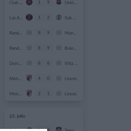
1
9
Club Deportivo Santa Rosa
Unión Familiar
1
2
Las Américas Futsal
Sub 10 Avanzado
8
9
Rande F.C
Mundialito Teis
8
9
Rande F.C
BuleBule FS
8
8
Dorsal United
Villa Portales
4
0
Menores - Juvenil
Linces
2
1
Menores - Juvenil
Linces
23. julio
6
9
Sub 15 (Distrito)
Terraza Futsal