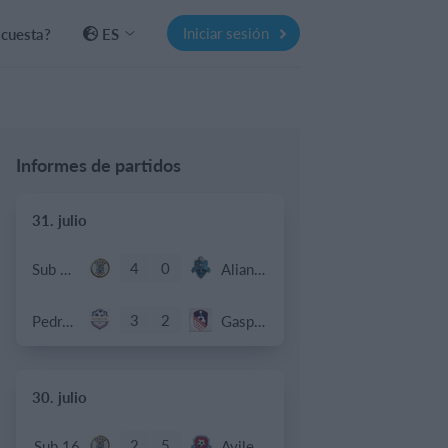
Iniciar sesión
 cuesta?
ES
Informes de partidos
31. julio
4
0
Sub 12 Avanzado
Alianza Miranda FC
3
2
Pedro Pe
Gasparinas
30. julio
2
5
Sub 16
Avileños