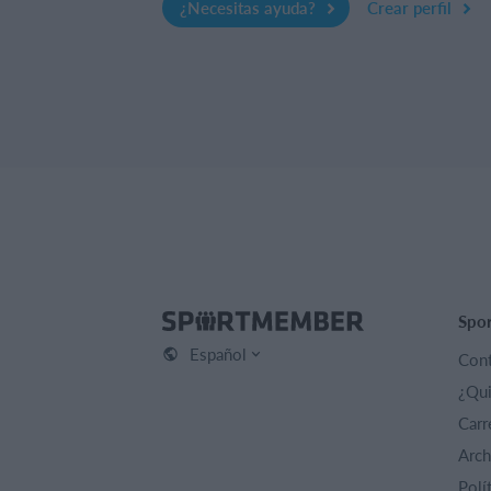
¿Necesitas ayuda?
Crear perfil
Spo
Español
Cont
¿Qu
Carr
Arch
Polí