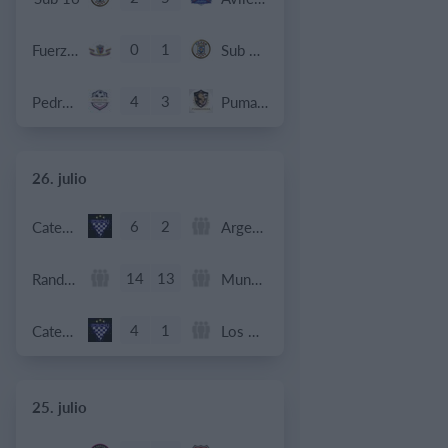
0
1
Fuerza Vinotinto
Sub 10 Avanzado
4
3
Pedro Pe
Pumahuinas
26. julio
6
2
Categoria Primera
Argentinos del Sur
14
13
Rande F.C
Mundialito Teis
4
1
Categoria C20
Los Cuervos FDM
25. julio