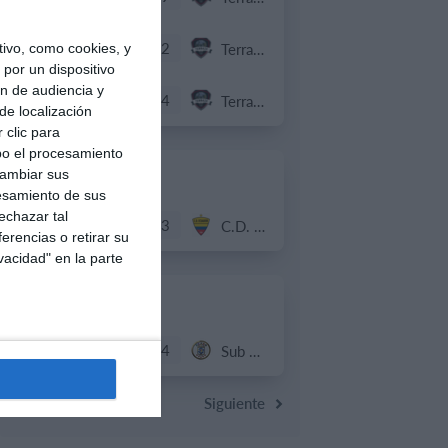
3
2
Sub 12 Avanzado
Terraza Futsal
ivo, como cookies, y
por un dispositivo
ón de audiencia y
4
4
Sub 10 Avanzado
Terraza Futsal
de localización
 clic para
bo el procesamiento
cambiar sus
19. julio
esamiento de sus
echazar tal
0
3
Club Deportivo Santa Rosa
C.D. Ecuador
erencias o retirar su
vacidad" en la parte
18. julio
0
4
Academia Portal
Sub 10 Avanzado
Anterior
Siguiente