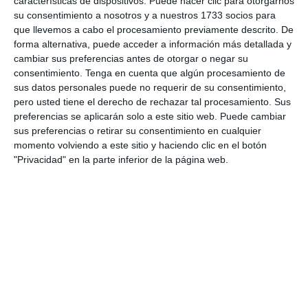
características de dispositivos. Puede hacer clic para otorgarnos
Gol
10'
su consentimiento a nosotros y a nuestros 1733 socios para
que llevemos a cabo el procesamiento previamente descrito. De
forma alternativa, puede acceder a información más detallada y
Gol
12'
cambiar sus preferencias antes de otorgar o negar su
consentimiento.
Tenga en cuenta que algún procesamiento de
sus datos personales puede no requerir de su consentimiento,
pero usted tiene el derecho de rechazar tal procesamiento. Sus
preferencias se aplicarán solo a este sitio web. Puede cambiar
Informes de partidos
sus preferencias o retirar su consentimiento en cualquier
momento volviendo a este sitio y haciendo clic en el botón
"Privacidad" en la parte inferior de la página web.
9. agosto
0
0
Manquehue
Viña Hockey Club
8. agosto
0
0
CD Velmax Varones
Vanelus