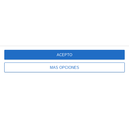
2
7
Categoria C17
Magallanes fc
2
5
Sub 16
La Bendición de Dios
1
5
Pasión Futsal
Sub 15 (Distrito)
1
8
Club Deportivo Santa Rosa
La Fábrica de Chocolate
ACEPTO
3
2
Pasión Futsal
Sub 12 Avanzado
MÁS OPCIONES
1
4
Pasión Futsal
Sub 10 Avanzado
1
3
Categoria Primera
Amistad
Siguiente