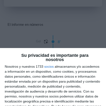
Iniciar sesión
El informe en números
Gol
8'
Gol
10'
Su privacidad es importante para
nosotros
13'
Mathias Torrellas
Nosotros y nuestros 1733
socios
almacenamos y/o accedemos
Gol
a información en un dispositivo, como cookies, y procesamos
Allan Rivas
datos personales, como identificadores únicos e información
estándar enviada por un dispositivo para publicidad y contenido
personalizado, medición de publicidad y contenido,
Gol
14'
investigación de audiencia y desarrollo de servicios.
Con su
permiso, nosotros y nuestros socios podemos utilizar datos de
Tiempo
localización geográfica precisa e identificación mediante las