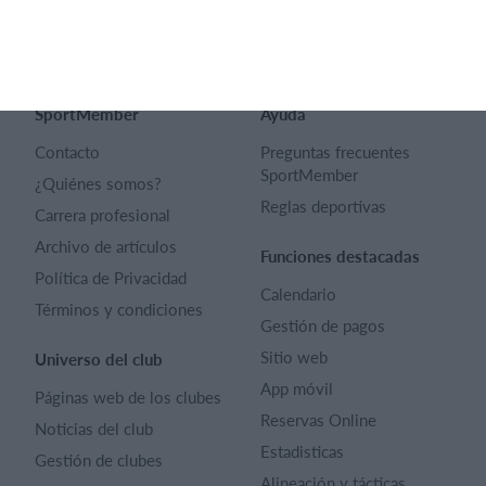
Español
SportMember
Ayuda
Contacto
Preguntas frecuentes
SportMember
¿Quiénes somos?
Reglas deportivas
Carrera profesional
Archivo de artículos
Funciones destacadas
Política de Privacidad
Calendario
Términos y condiciones
Gestión de pagos
Sitio web
Universo del club
App móvil
Páginas web de los clubes
Reservas Online
Noticias del club
Estadisticas
Gestión de clubes
Alineación y tácticas