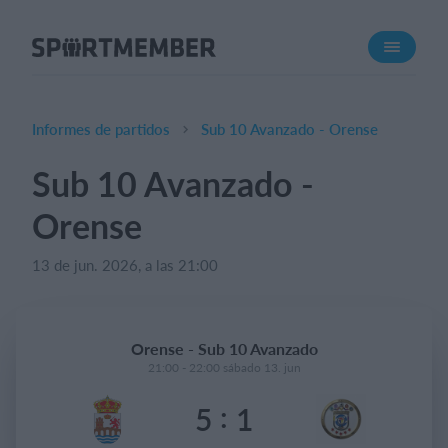
Acerca de SportMember
¿Quiénes somos?
Conócenos
Informes de partidos
Sub 10 Avanzado - Orense
Carrera profesional
Sub 10 Avanzado -
Funciones
Orense
Calendario
Gestión de pagos
13 de jun. 2026, a las 21:00
Sitio web
App móvil
Orense - Sub 10 Avanzado
Tienda Online
21:00 - 22:00 sábado 13. jun
:
5
1
¿Cuanto cuesta?
Español