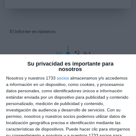
Iniciar sesión
El informe en números
10'
0-1
Gol
Su privacidad es importante para
nosotros
Yerove Suares de
25'
Nosotros y nuestros 1733
socios
almacenamos y/o accedemos
Lima Díaz 1-1
a información en un dispositivo, como cookies, y procesamos
Gol
datos personales, como identificadores únicos e información
estándar enviada por un dispositivo para publicidad y contenido
personalizado, medición de publicidad y contenido,
investigación de audiencia y desarrollo de servicios.
Con su
permiso, nosotros y nuestros socios podemos utilizar datos de
Informes de partidos
localización geográfica precisa e identificación mediante las
características de dispositivos. Puede hacer clic para otorgarnos
su consentimiento a nosotros y a nuestros 1733 socios para