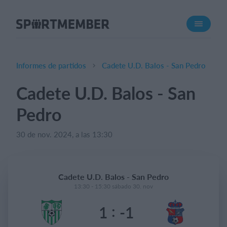
Acerca de SportMember
¿Quiénes somos?
Conócenos
Informes de partidos
Cadete U.D. Balos - San Pedro
Carrera profesional
Cadete U.D. Balos - San
Funciones
Pedro
Calendario
Gestión de pagos
30 de nov. 2024, a las 13:30
Sitio web
App móvil
Cadete U.D. Balos - San Pedro
Tienda Online
13:30 - 15:30 sábado 30. nov
:
1
-1
¿Cuanto cuesta?
Español