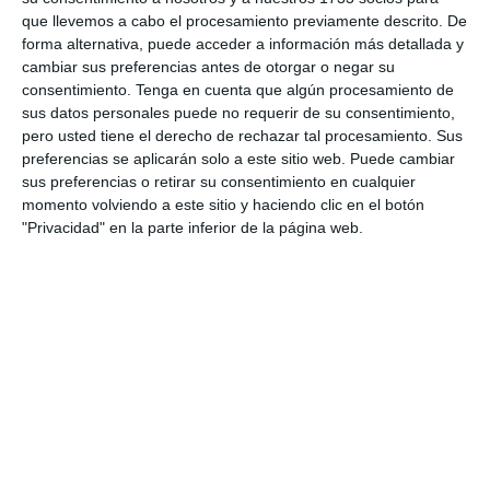
que llevemos a cabo el procesamiento previamente descrito. De
31. julio
forma alternativa, puede acceder a información más detallada y
cambiar sus preferencias antes de otorgar o negar su
4
0
Sub 12 Avanzado
Alianza Miranda FC
consentimiento.
Tenga en cuenta que algún procesamiento de
sus datos personales puede no requerir de su consentimiento,
3
2
Pedro Pe
Gasparinas
pero usted tiene el derecho de rechazar tal procesamiento. Sus
preferencias se aplicarán solo a este sitio web. Puede cambiar
sus preferencias o retirar su consentimiento en cualquier
momento volviendo a este sitio y haciendo clic en el botón
30. julio
"Privacidad" en la parte inferior de la página web.
2
5
Sub 16
Avileños
0
1
Fuerza Vinotinto
Sub 10 Avanzado
4
3
Pedro Pe
Pumahuinas
26. julio