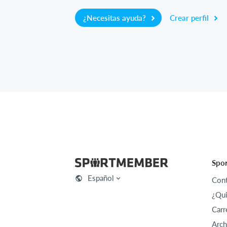
¿Necesitas ayuda?
Crear perfil
Spo
Español
Cont
¿Qu
Carr
Arch