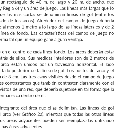
s un rectángulo de 40 m. de largo y 20 m. de ancho, que
y Regla 6) y un área de juego. Las líneas más largas que lo
 que las más cortas se denominan líneas de gol (entre los
lado de los arcos). Alrededor del campo de juego debería
 al menos 1 metro a lo largo de las líneas laterales y de 2
 línea de fondo. Las características del campo de juego no
orma tal que un equipo gane alguna ventaja.
) en el centro de cada línea fondo. Los arcos deberán estar
etrás de ellos. Sus medidas interiores son de 2 metros de
arco están unidos por un travesaño horizontal. El lado
 lado posterior de la línea de gol. Los postes del arco y el
 de 8 cm. Las tres caras visibles desde el campo de juego
res contrastantes que también contrasten claramente con el
istos de una red, que debería sujetarse en tal forma que la
ermanezca dentro de él.
ntegrante del área que ellas delimitan. Las líneas de gol
arco (ver Gráfico 2a), mientras que todas las otras líneas
os áreas adyacentes pueden ser reemplazadas utilizando
ichas áreas adyacentes.