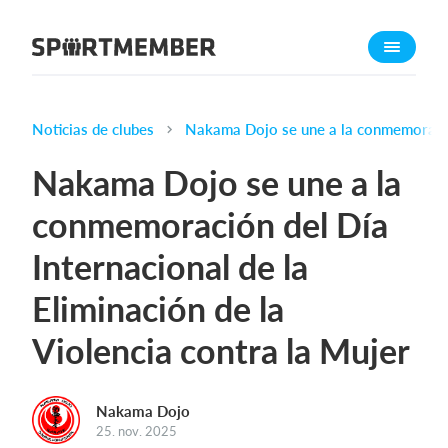
Acerca de SportMember
¿Quiénes somos?
Conócenos
Noticias de clubes
Nakama Dojo se une a la conmemoración 
Carrera profesional
Nakama Dojo se une a la
Funciones
conmemoración del Día
Calendario
Internacional de la
Gestión de pagos
Sitio web
Eliminación de la
App móvil
Violencia contra la Mujer
Tienda Online
¿Cuanto cuesta?
Nakama Dojo
25. nov. 2025
Español