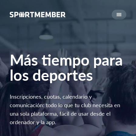
Acerca de SportMember
¿Quiénes somos?
Conócenos
Carrera profesional
Más tiempo para
Funciones
los deportes
Calendario
Gestión de pagos
Sitio web
Inscripciones, cuotas, calendario y
App móvil
comunicación: todo lo que tu club necesita en
Tienda Online
una sola plataforma, fácil de usar desde el
ordenador y la app.
¿Cuanto cuesta?
Español