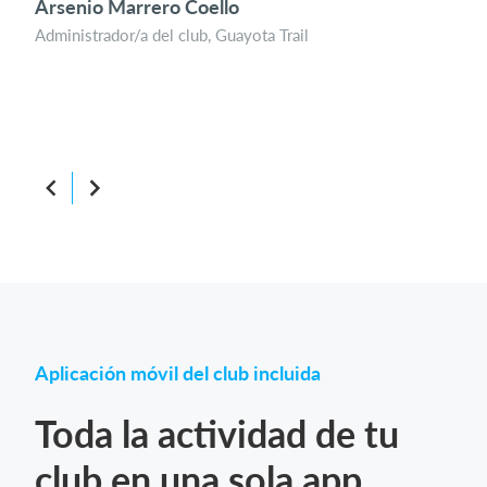
Arsenio Marrero Coello
com
Administrador/a del club, Guayota Trail
Mar
Admi
Atri
Aplicación móvil del club incluida
Toda la actividad de tu
club en una sola app