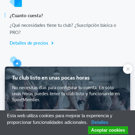
¿Cuanto cuesta?
¿Qué necesidades tiene tu club? ¿Suscripción básica o
PRO?
Detalles de precios
Lista de funciones
Tu club listo en unas pocas horas
No hay 2 clubes iguales. Nuestras funciones cubren tus
No necesitas días para configurar tu cuenta. En solo
necesidades.
unas horas puedes tener tu club listo y funcionando en
SportMember.
Lista de funciones
Empieza con SportMember
Esta web utiliza cookies para mejorar la experiencia y
proporcionar funcionalidades adicionales.
Detalles
Aceptar cookies