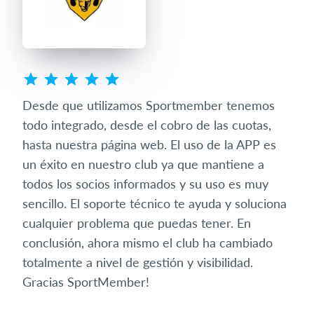
ada
Desde que utilizamos Sportmember tenemos
Somo
todo integrado, desde el cobro de las cuotas,
pec
 que
hasta nuestra página web. El uso de la APP es
a n
ace
un éxito en nuestro club ya que mantiene a
usu
io
todos los socios informados y su uso es muy
act
sencillo. El soporte técnico te ayuda y soluciona
son
cualquier problema que puedas tener. En
pone
conclusión, ahora mismo el club ha cambiado
aho
totalmente a nivel de gestión y visibilidad.
las 
Gracias SportMember!
est
gal