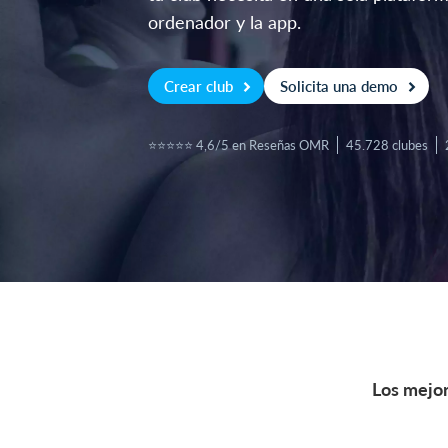
ordenador y la app.
Crear club
Solicita una demo
⭐⭐⭐⭐⭐ 4,6/5 en Reseñas OMR
45.728 clubes
Los mejor