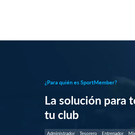
¿Para quién es SportMember?
La solución para 
tu club
Administrador
Tesorero
Entrenador
Mi