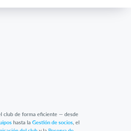
l club de forma eficiente — desde
quipos
hasta la
Gestión de socios
, el
icación del club
y la
Reserva de