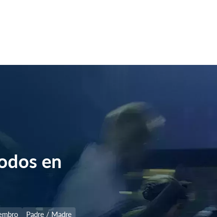
todos en
embro
Padre / Madre