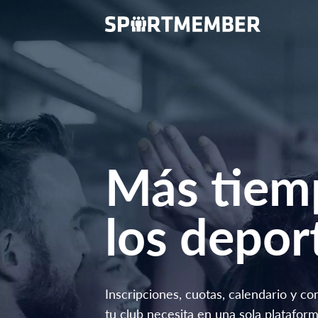
Más tiem
los depor
Inscripciones, cuotas, calendario y c
tu club necesita en una sola plataform