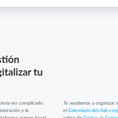
stión
italizar tu
ebería ser complicado.
Te ayudamos a organizar e
istración y la
el
Calendario del club y e
lataforma: menos Excel,
cobro de
Cuotas
, la
Comun