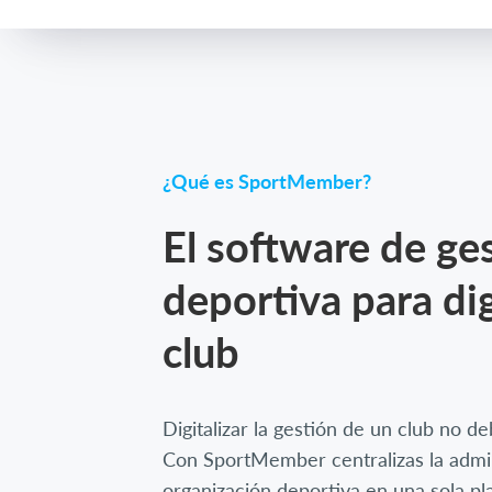
¿Qué es SportMember?
El software de ge
deportiva para dig
club
Digitalizar la gestión de un club no d
Con SportMember centralizas la admin
organización deportiva en una sola p