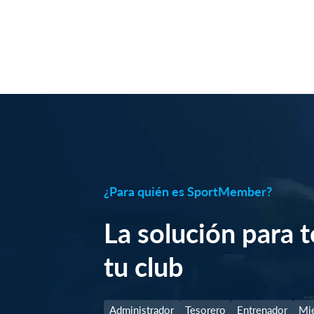
¿Para quién es SportMember?
La solución para 
tu club
Administrador
Tesorero
Entrenador
Mi