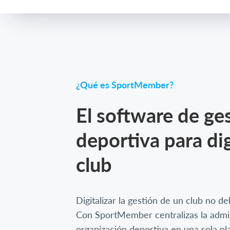
¿Qué es SportMember?
El software de ge
deportiva para dig
club
Digitalizar la gestión de un club no d
Con SportMember centralizas la admin
organización deportiva en una sola p