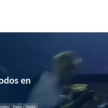
todos en
embro
Padre / Madre