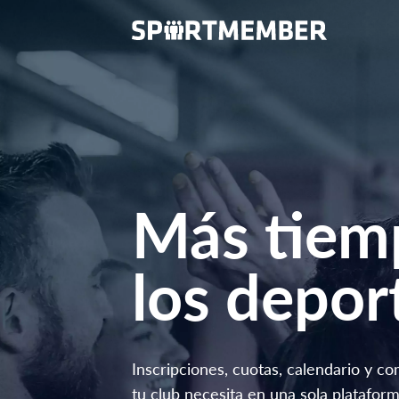
Más tiem
los depor
Inscripciones, cuotas, calendario y c
tu club necesita en una sola plataform