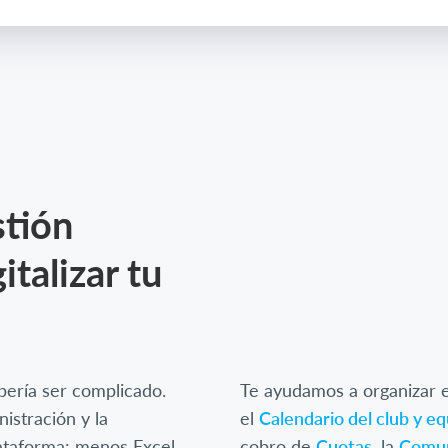
stión
italizar tu
ebería ser complicado.
Te ayudamos a organizar e
istración y la
el
Calendario del club y e
lataforma: menos Excel,
cobro de
Cuotas
, la
Comun