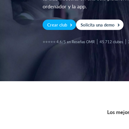
ordenador y la app.
Crear club
Solicita una demo
⭐⭐⭐⭐⭐ 4,6/5 en Reseñas OMR
45.712 clubes
Los mejor