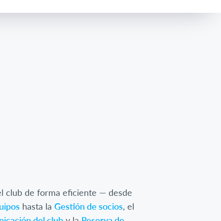
l club de forma eficiente — desde
quipos
hasta la
Gestión de socios
, el
icación del club
y la
Reserva de