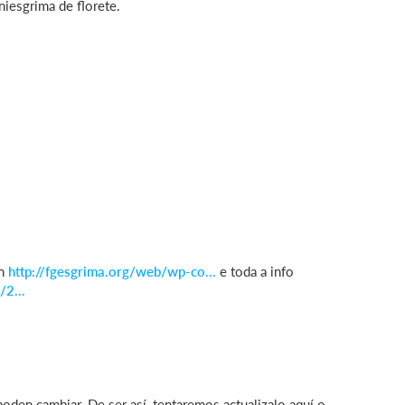
iesgrima de florete.
en
http://fgesgrima.org/web/wp-co...
e toda a info
/2...
poden cambiar. De ser así, tentaremos actualizalo aquí o