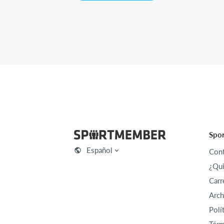
Spo
Español
Cont
¿Qu
Carr
Arch
Polí