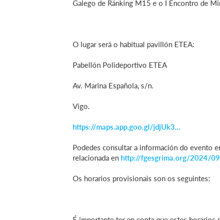
Galego de Ránking M15 e o I Encontro de Min
O lugar será o habitual pavillón ETEA:
Pabellón Polideportivo ETEA
Av. Marina Española, s/n.
Vigo.
https://maps.app.goo.gl/jdjUk3...
Podedes consultar a información do evento 
relacionada en
http://fgesgrima.org/2024/09
Os horarios provisionais son os seguintes:
É importante ter en conta que estes horarios 