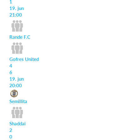
1
19. jun
21:00
Iniciar sesión
Rande F.C
Gofres United
4
6
19. jun
20:00
Semillita
Shaddai
2
0