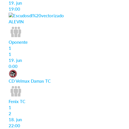
19. jun
19:00
ALEVIN
Oponente
1
1
19. jun
0:00
CD Velmax Damas TC
Fenix TC
1
2
18. jun
22:00