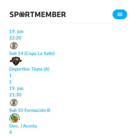
Acerca de SportMember
Informe del partido
¿Quiénes somos?
19. jun
Conócenos
22:20
Carrera profesional
Sub 14 (Copa La Salle)
Funciones
Deportivo Tiuna (A)
Calendario
1
Gestión de pagos
1
19. jun
Sitio web
21:30
App móvil
Tienda Online
Sub 10 Formación B
¿Cuanto cuesta?
Dvo. J Acosta
4
Español