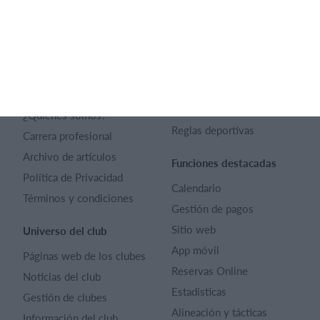
Español
SportMember
Ayuda
Contacto
Preguntas frecuentes
SportMember
¿Quiénes somos?
Reglas deportivas
Carrera profesional
Archivo de artículos
Funciones destacadas
Política de Privacidad
Calendario
Términos y condiciones
Gestión de pagos
Sitio web
Universo del club
App móvil
Páginas web de los clubes
Reservas Online
Noticias del club
Estadisticas
Gestión de clubes
Alineación y tácticas
Información del club