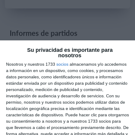
Iniciar sesión
Informes de partidos
Su privacidad es importante para
8. agosto
nosotros
Nosotros y nuestros 1733
socios
almacenamos y/o accedemos
0
0
CD Velmax Varones
Vanelus
a información en un dispositivo, como cookies, y procesamos
datos personales, como identificadores únicos e información
0
0
Sub 10 Avanzado
Futuros Vinotinto FC
estándar enviada por un dispositivo para publicidad y contenido
personalizado, medición de publicidad y contenido,
investigación de audiencia y desarrollo de servicios.
Con su
permiso, nosotros y nuestros socios podemos utilizar datos de
6. agosto
localización geográfica precisa e identificación mediante las
características de dispositivos. Puede hacer clic para otorgarnos
3
0
Pedro Pe
Aguilas Boston College
su consentimiento a nosotros y a nuestros 1733 socios para
que llevemos a cabo el procesamiento previamente descrito. De
forma alternativa, puede acceder a información más detallada y