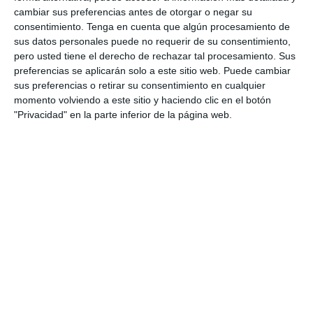
cambiar sus preferencias antes de otorgar o negar su
4. agosto
consentimiento.
Tenga en cuenta que algún procesamiento de
sus datos personales puede no requerir de su consentimiento,
1
0
Lora prueba
Gaudndaj
pero usted tiene el derecho de rechazar tal procesamiento. Sus
preferencias se aplicarán solo a este sitio web. Puede cambiar
sus preferencias o retirar su consentimiento en cualquier
momento volviendo a este sitio y haciendo clic en el botón
3. agosto
"Privacidad" en la parte inferior de la página web.
1
1
Lora prueba
HD HD d
0
0
CD Velmax Damas TC
Oponente
2
1
CD Velmax Damas TC
Navidad
0
0
Primera División
Oponente
2
0
CD Velmax Damas TC
Ravens