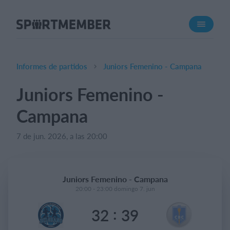
Acerca de SportMember
¿Quiénes somos?
Conócenos
Informes de partidos
Juniors Femenino - Campana
Carrera profesional
Juniors Femenino -
Funciones
Campana
Calendario
Gestión de pagos
7 de jun. 2026, a las 20:00
Sitio web
App móvil
Juniors Femenino - Campana
Tienda Online
20:00 - 23:00 domingo 7. jun
:
32
39
¿Cuanto cuesta?
Español