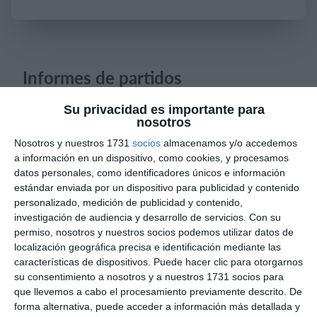
Iniciar sesión
Informes de partidos
Su privacidad es importante para
nosotros
6. agosto
Nosotros y nuestros 1731
socios
almacenamos y/o accedemos
0
0
Pedro Pe
Aguilas Boston College
a información en un dispositivo, como cookies, y procesamos
datos personales, como identificadores únicos e información
estándar enviada por un dispositivo para publicidad y contenido
personalizado, medición de publicidad y contenido,
4. agosto
investigación de audiencia y desarrollo de servicios.
Con su
permiso, nosotros y nuestros socios podemos utilizar datos de
1
0
Lora prueba
Gaudndaj
localización geográfica precisa e identificación mediante las
características de dispositivos. Puede hacer clic para otorgarnos
su consentimiento a nosotros y a nuestros 1731 socios para
que llevemos a cabo el procesamiento previamente descrito. De
3. agosto
forma alternativa, puede acceder a información más detallada y