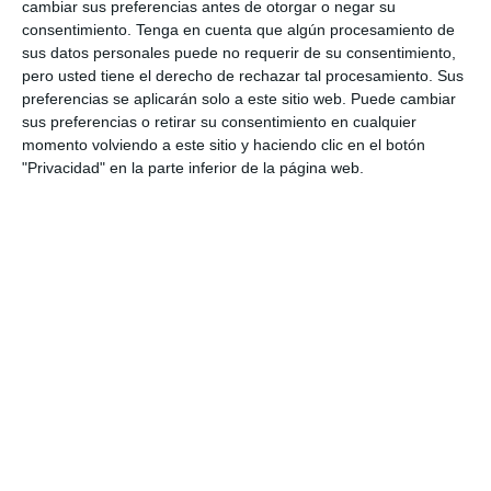
cambiar sus preferencias antes de otorgar o negar su
1
1
Lora prueba
HD HD d
consentimiento.
Tenga en cuenta que algún procesamiento de
sus datos personales puede no requerir de su consentimiento,
pero usted tiene el derecho de rechazar tal procesamiento. Sus
0
0
CD Velmax Damas TC
Oponente
preferencias se aplicarán solo a este sitio web. Puede cambiar
sus preferencias o retirar su consentimiento en cualquier
2
1
CD Velmax Damas TC
Navidad
momento volviendo a este sitio y haciendo clic en el botón
"Privacidad" en la parte inferior de la página web.
0
0
Primera División
Oponente
2
0
CD Velmax Damas TC
Ravens
0
2
CD Velmax Damas TC
Navidad
2. agosto
0
2
CD Velmax Damas TC
Lobas de Montemar