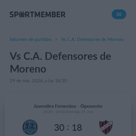
Acerca de SportMember
¿Quiénes somos?
Conócenos
Informes de partidos
Vs C.A. Defensores de Moreno
Carrera profesional
Vs C.A. Defensores de
Funciones
Moreno
Calendario
Gestión de pagos
29 de mar. 2026, a las 18:30
Sitio web
App móvil
Juveniles Femenino - Oponente
Tienda Online
18:30 - 23:00 domingo 29. mar
:
30
18
¿Cuanto cuesta?
Español