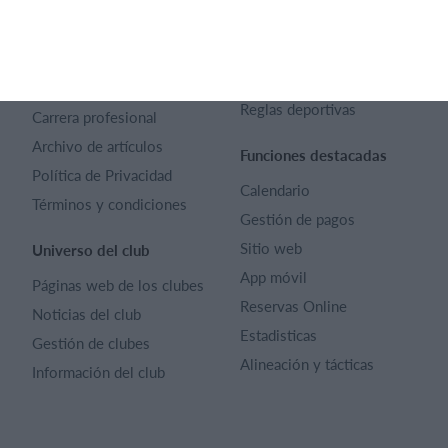
SportMember
Ayuda
Contacto
Preguntas frecuentes
SportMember
¿Quiénes somos?
Reglas deportivas
Carrera profesional
Archivo de artículos
Funciones destacadas
Política de Privacidad
Calendario
Términos y condiciones
Gestión de pagos
Sitio web
Universo del club
App móvil
Páginas web de los clubes
Reservas Online
Noticias del club
Estadisticas
Gestión de clubes
Alineación y tácticas
Información del club