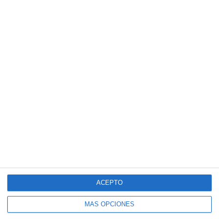
3
1
Sub 10 Avanzado
Orense
31. julio
4
1
Sub 10 Avanzado
Fuerza Vinotinto
3
0
Sub 16
Alianza Miranda FC
4
2
Sub 15 (Distrito)
Alianza Miranda FC
Siguiente
ACEPTO
MÁS OPCIONES