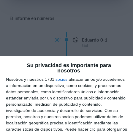
El informe en números
Iniciar sesión
38'
Eduardo 0-1
Gol
Lucas Pajares 1-1
41'
Su privacidad es importante para
Gol
nosotros
Nosotros y nuestros 1731
socios
almacenamos y/o accedemos
Tiempo
a información en un dispositivo, como cookies, y procesamos
datos personales, como identificadores únicos e información
Lucas Pajares 2-1
73'
estándar enviada por un dispositivo para publicidad y contenido
Gol
personalizado, medición de publicidad y contenido,
investigación de audiencia y desarrollo de servicios.
Con su
Angel Zarza Lorden
76'
permiso, nosotros y nuestros socios podemos utilizar datos de
3-1
localización geográfica precisa e identificación mediante las
Gol
características de dispositivos. Puede hacer clic para otorgarnos