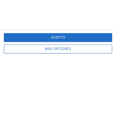
10. julio
0
6
Categoria 2019
Amistad
6
1
Categoria 2018
Deportivo Ushuaia
ACEPTO
4
5
Categoria C17
Haf Blanco
MÁS OPCIONES
12
0
Categoria 2017
Boca Ushuaia
Anterior
Siguiente
¿Listo para empezar?