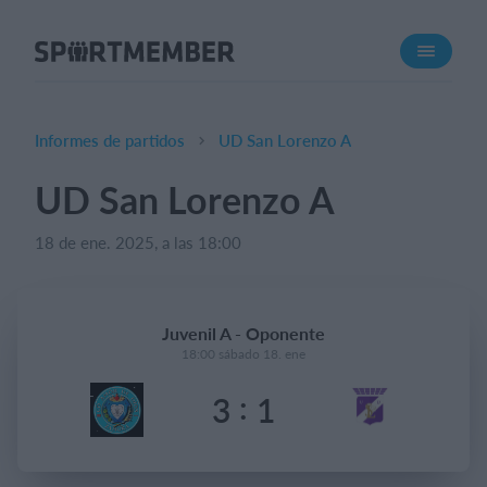
Acerca de SportMember
¿Quiénes somos?
Conócenos
Informes de partidos
UD San Lorenzo A
Carrera profesional
UD San Lorenzo A
Funciones
18 de ene. 2025, a las 18:00
Calendario
Gestión de pagos
Sitio web
Juvenil A - Oponente
App móvil
18:00 sábado 18. ene
Tienda Online
:
3
1
¿Cuanto cuesta?
Español