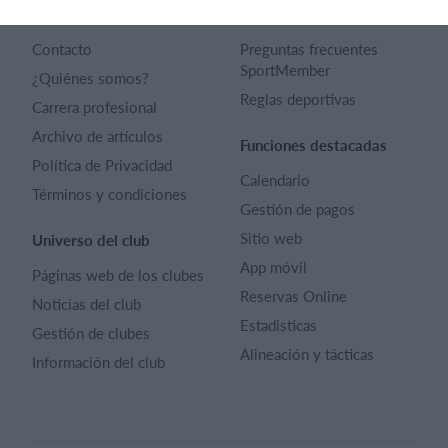
SportMember
Ayuda
Contacto
Preguntas frecuentes
SportMember
¿Quiénes somos?
Reglas deportivas
Carrera profesional
Archivo de artículos
Funciones destacadas
Política de Privacidad
Calendario
Términos y condiciones
Gestión de pagos
Sitio web
Universo del club
App móvil
Páginas web de los clubes
Reservas Online
Noticias del club
Estadisticas
Gestión de clubes
Alineación y tácticas
Información del club