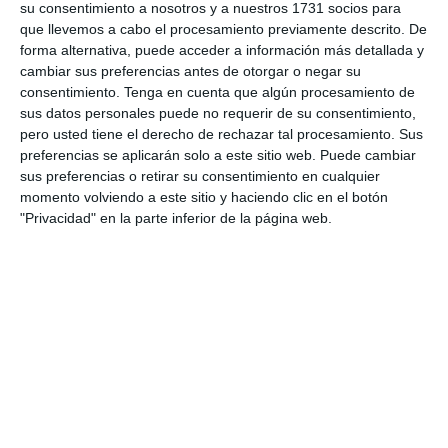
su consentimiento a nosotros y a nuestros 1731 socios para
que llevemos a cabo el procesamiento previamente descrito. De
forma alternativa, puede acceder a información más detallada y
cambiar sus preferencias antes de otorgar o negar su
Informes de partidos
consentimiento.
Tenga en cuenta que algún procesamiento de
sus datos personales puede no requerir de su consentimiento,
pero usted tiene el derecho de rechazar tal procesamiento. Sus
preferencias se aplicarán solo a este sitio web. Puede cambiar
18. julio
sus preferencias o retirar su consentimiento en cualquier
momento volviendo a este sitio y haciendo clic en el botón
5
16
Rande F.C
Mundialito PSP
"Privacidad" en la parte inferior de la página web.
17. julio
5
2
Sub 12 Avanzado
Radio Caracas FC
2
5
Sub 10 Avanzado
Radio Caracas FC