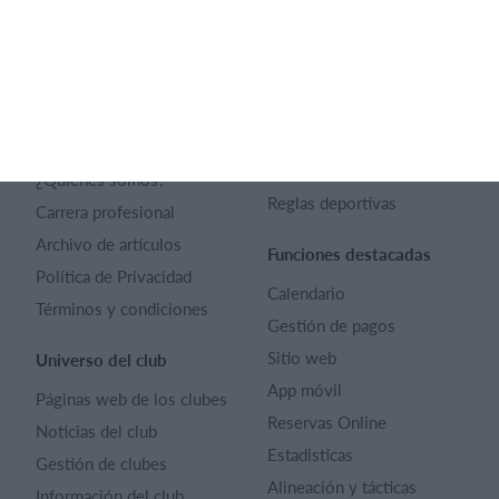
Español
SportMember
Ayuda
Contacto
Preguntas frecuentes
SportMember
¿Quiénes somos?
Reglas deportivas
Carrera profesional
Archivo de artículos
Funciones destacadas
Política de Privacidad
Calendario
Términos y condiciones
Gestión de pagos
Sitio web
Universo del club
App móvil
Páginas web de los clubes
Reservas Online
Noticias del club
Estadisticas
Gestión de clubes
Alineación y tácticas
Información del club