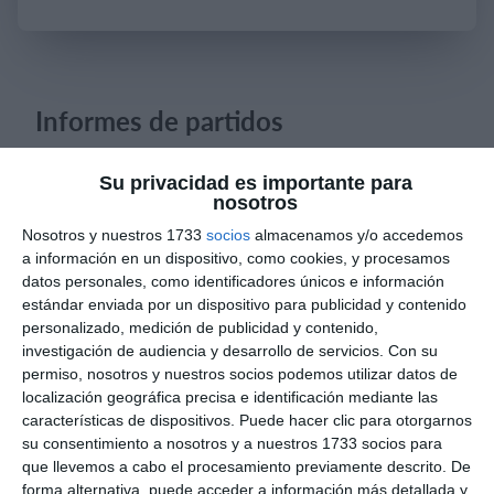
Iniciar sesión
Informes de partidos
Su privacidad es importante para
8. agosto
nosotros
Nosotros y nuestros 1733
socios
almacenamos y/o accedemos
0
0
CD Velmax Varones
Vanelus
a información en un dispositivo, como cookies, y procesamos
datos personales, como identificadores únicos e información
0
0
Sub 10 Avanzado
Futuros Vinotinto FC
estándar enviada por un dispositivo para publicidad y contenido
personalizado, medición de publicidad y contenido,
investigación de audiencia y desarrollo de servicios.
Con su
permiso, nosotros y nuestros socios podemos utilizar datos de
6. agosto
localización geográfica precisa e identificación mediante las
características de dispositivos. Puede hacer clic para otorgarnos
3
0
Pedro Pe
Aguilas Boston College
su consentimiento a nosotros y a nuestros 1733 socios para
que llevemos a cabo el procesamiento previamente descrito. De
forma alternativa, puede acceder a información más detallada y