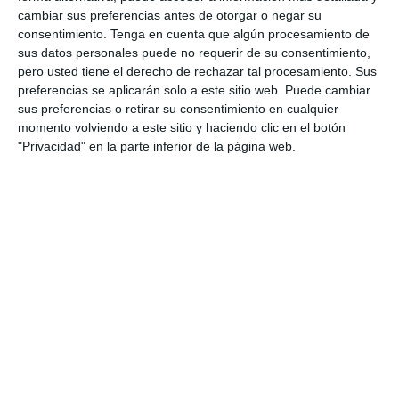
cambiar sus preferencias antes de otorgar o negar su
4. agosto
consentimiento.
Tenga en cuenta que algún procesamiento de
sus datos personales puede no requerir de su consentimiento,
1
0
Lora prueba
Gaudndaj
pero usted tiene el derecho de rechazar tal procesamiento. Sus
preferencias se aplicarán solo a este sitio web. Puede cambiar
sus preferencias o retirar su consentimiento en cualquier
momento volviendo a este sitio y haciendo clic en el botón
3. agosto
"Privacidad" en la parte inferior de la página web.
1
1
Lora prueba
HD HD d
0
0
CD Velmax Damas TC
Oponente
2
1
CD Velmax Damas TC
Navidad
0
0
Primera División
Oponente
2
0
CD Velmax Damas TC
Ravens