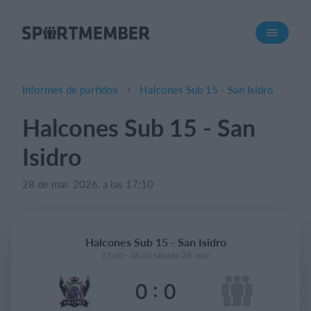
Acerca de SportMember
¿Quiénes somos?
Conócenos
Informes de partidos
Halcones Sub 15 - San Isidro
Carrera profesional
Halcones Sub 15 - San
Funciones
Isidro
Calendario
Gestión de pagos
28 de mar. 2026, a las 17:10
Sitio web
App móvil
Halcones Sub 15 - San Isidro
Tienda Online
17:10 - 18:10 sábado 28. mar
:
0
0
¿Cuanto cuesta?
Español