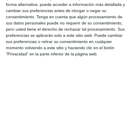
forma alternativa, puede acceder a información más detallada y
1
1
Lora prueba
HD HD d
cambiar sus preferencias antes de otorgar o negar su
consentimiento.
Tenga en cuenta que algún procesamiento de
0
0
CD Velmax Damas TC
Oponente
sus datos personales puede no requerir de su consentimiento,
pero usted tiene el derecho de rechazar tal procesamiento. Sus
preferencias se aplicarán solo a este sitio web. Puede cambiar
2
1
CD Velmax Damas TC
Navidad
sus preferencias o retirar su consentimiento en cualquier
momento volviendo a este sitio y haciendo clic en el botón
0
0
Primera División
Oponente
"Privacidad" en la parte inferior de la página web.
2
0
CD Velmax Damas TC
Ravens
0
2
CD Velmax Damas TC
Navidad
2. agosto
0
2
CD Velmax Damas TC
Lobas de Montemar