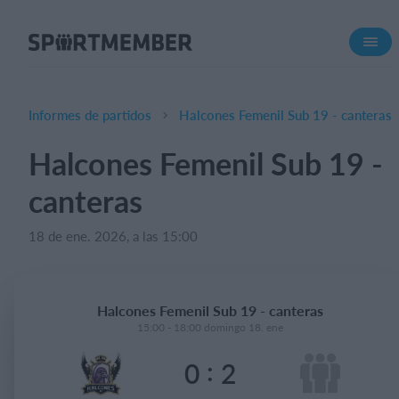
Acerca de SportMember
¿Quiénes somos?
Conócenos
Informes de partidos
Halcones Femenil Sub 19 - canteras
Carrera profesional
Halcones Femenil Sub 19 -
Funciones
canteras
Calendario
Gestión de pagos
18 de ene. 2026, a las 15:00
Sitio web
App móvil
Halcones Femenil Sub 19 - canteras
Tienda Online
15:00 - 18:00 domingo 18. ene
:
0
2
¿Cuanto cuesta?
Español