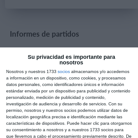
Iniciar sesión
Informes de partidos
6. agosto
Su privacidad es importante para
nosotros
3
0
Pedro Pe
Aguilas Boston College
Nosotros y nuestros 1733
socios
almacenamos y/o accedemos
a información en un dispositivo, como cookies, y procesamos
datos personales, como identificadores únicos e información
estándar enviada por un dispositivo para publicidad y contenido
4. agosto
personalizado, medición de publicidad y contenido,
investigación de audiencia y desarrollo de servicios.
Con su
1
0
Lora prueba
Gaudndaj
permiso, nosotros y nuestros socios podemos utilizar datos de
localización geográfica precisa e identificación mediante las
características de dispositivos. Puede hacer clic para otorgarnos
su consentimiento a nosotros y a nuestros 1733 socios para
3. agosto
que llevemos a cabo el procesamiento previamente descrito. De