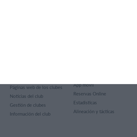
SportMember
Ayuda
Contacto
Preguntas frecuentes
SportMember
¿Quiénes somos?
Reglas deportivas
Carrera profesional
Archivo de artículos
Funciones destacadas
Política de Privacidad
Calendario
Términos y condiciones
Gestión de pagos
Sitio web
Universo del club
App móvil
Páginas web de los clubes
Reservas Online
Noticias del club
Estadisticas
Gestión de clubes
Alineación y tácticas
Información del club