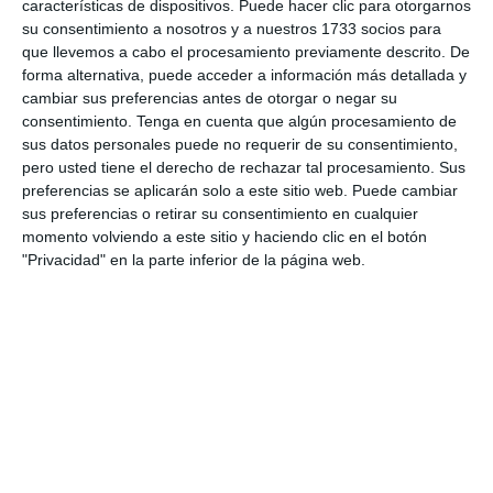
características de dispositivos. Puede hacer clic para otorgarnos
su consentimiento a nosotros y a nuestros 1733 socios para
Gol
0'
que llevemos a cabo el procesamiento previamente descrito. De
forma alternativa, puede acceder a información más detallada y
cambiar sus preferencias antes de otorgar o negar su
Gol
0'
consentimiento.
Tenga en cuenta que algún procesamiento de
sus datos personales puede no requerir de su consentimiento,
pero usted tiene el derecho de rechazar tal procesamiento. Sus
preferencias se aplicarán solo a este sitio web. Puede cambiar
sus preferencias o retirar su consentimiento en cualquier
Informes de partidos
momento volviendo a este sitio y haciendo clic en el botón
"Privacidad" en la parte inferior de la página web.
8. agosto
0
0
CD Velmax Varones
Vanelus
0
0
Sub 10 Avanzado
Futuros Vinotinto FC
2
1
Dorsal United
Sin Diésel