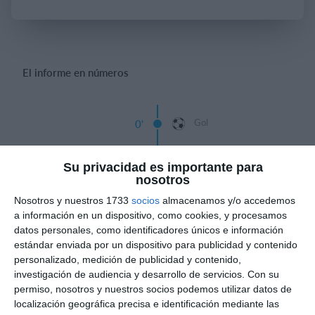
Iniciar sesión
El informe en números
Gol
0'
Gol
0'
Su privacidad es importante para
nosotros
Gol
0'
Nosotros y nuestros 1733
socios
almacenamos y/o accedemos
a información en un dispositivo, como cookies, y procesamos
datos personales, como identificadores únicos e información
Gol
0'
estándar enviada por un dispositivo para publicidad y contenido
personalizado, medición de publicidad y contenido,
Gol
0'
investigación de audiencia y desarrollo de servicios.
Con su
permiso, nosotros y nuestros socios podemos utilizar datos de
localización geográfica precisa e identificación mediante las
Gol
0'