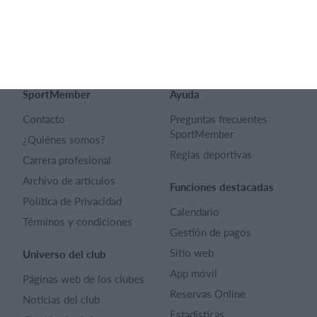
Español
SportMember
Ayuda
Contacto
Preguntas frecuentes
SportMember
¿Quiénes somos?
Reglas deportivas
Carrera profesional
Archivo de artículos
Funciones destacadas
Política de Privacidad
Calendario
Términos y condiciones
Gestión de pagos
Sitio web
Universo del club
App móvil
Páginas web de los clubes
Reservas Online
Noticias del club
Estadisticas