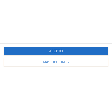
1
5
Pasión Futsal
Sub 15 (Distrito)
1
8
Club Deportivo Santa Rosa
La Fábrica de Chocolate
3
2
Pasión Futsal
Sub 12 Avanzado
1
4
Pasión Futsal
Sub 10 Avanzado
ACEPTO
1
3
Categoria Primera
Amistad
MÁS OPCIONES
1. agosto
3
1
Sub 10 Avanzado
Orense
Siguiente