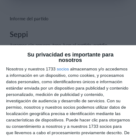
Informe del partido
Iniciar sesión
Seppi
Jugamos sin arquero, tapo Juan el partido, partdio
apretado, pero nos hacen el utlimo gol al ultimo minuto
Su privacidad es importante para
nosotros
Nosotros y nuestros 1733
socios
almacenamos y/o accedemos
a información en un dispositivo, como cookies, y procesamos
datos personales, como identificadores únicos e información
Informes de partidos
estándar enviada por un dispositivo para publicidad y contenido
personalizado, medición de publicidad y contenido,
investigación de audiencia y desarrollo de servicios.
Con su
6. agosto
permiso, nosotros y nuestros socios podemos utilizar datos de
localización geográfica precisa e identificación mediante las
3
0
Pedro Pe
Aguilas Boston College
características de dispositivos. Puede hacer clic para otorgarnos
su consentimiento a nosotros y a nuestros 1733 socios para
que llevemos a cabo el procesamiento previamente descrito. De