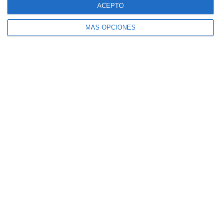
Siguiente
ACEPTO
MÁS OPCIONES
¿Listo para empezar?
Explora SportMember o crea una cuenta de
inmediato y comienza a administrar tu club.
También eres más que bienvenido a
contactarnos, nos encantaría ayudarte a
configurar tu club.
¿Necesitas ayuda?
Crear perfil