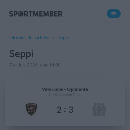
Acerca de SportMember
¿Quiénes somos?
Conócenos
Informes de partidos
Seppi
Carrera profesional
Seppi
Funciones
7 de jun. 2026, a las 14:00
Calendario
Gestión de pagos
Sitio web
Veteranos - Oponente
App móvil
14:00 domingo 7. jun
Tienda Online
:
2
3
¿Cuanto cuesta?
Español