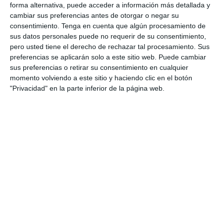
forma alternativa, puede acceder a información más detallada y
4. agosto
cambiar sus preferencias antes de otorgar o negar su
consentimiento.
Tenga en cuenta que algún procesamiento de
1
0
Lora prueba
Gaudndaj
sus datos personales puede no requerir de su consentimiento,
pero usted tiene el derecho de rechazar tal procesamiento. Sus
preferencias se aplicarán solo a este sitio web. Puede cambiar
sus preferencias o retirar su consentimiento en cualquier
3. agosto
momento volviendo a este sitio y haciendo clic en el botón
"Privacidad" en la parte inferior de la página web.
1
1
Lora prueba
HD HD d
0
0
CD Velmax Damas TC
Oponente
2
1
CD Velmax Damas TC
Navidad
0
0
Primera División
Oponente
2
0
CD Velmax Damas TC
Ravens