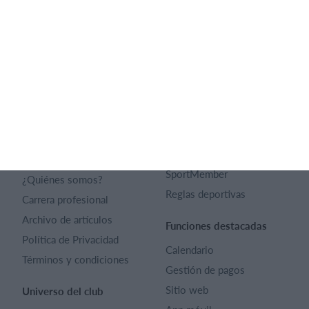
Español
SportMember
Ayuda
Contacto
Preguntas frecuentes
SportMember
¿Quiénes somos?
Reglas deportivas
Carrera profesional
Archivo de artículos
Funciones destacadas
Política de Privacidad
Calendario
Términos y condiciones
Gestión de pagos
Sitio web
Universo del club