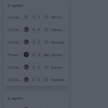
3. agosto
1
1
Lora prueba
HD HD d
0
0
CD Velmax Damas TC
Oponente
2
1
CD Velmax Damas TC
Navidad
0
0
Primera División
Oponente
2
0
CD Velmax Damas TC
Ravens
0
2
CD Velmax Damas TC
Navidad
2. agosto