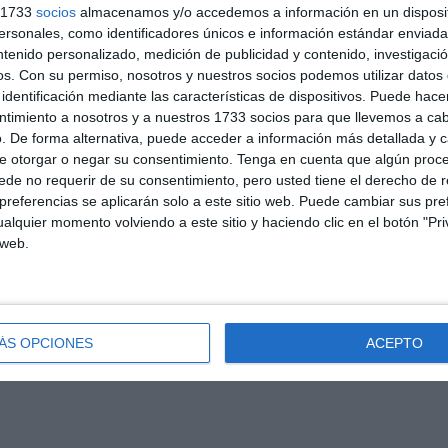
s 1733
socios
almacenamos y/o accedemos a información en un disposit
sonales, como identificadores únicos e información estándar enviada 
ntenido personalizado, medición de publicidad y contenido, investigaci
os.
Con su permiso, nosotros y nuestros socios podemos utilizar datos 
identificación mediante las características de dispositivos. Puede hacer
ntimiento a nosotros y a nuestros 1733 socios para que llevemos a ca
. De forma alternativa, puede acceder a información más detallada y 
e otorgar o negar su consentimiento.
Tenga en cuenta que algún proc
de no requerir de su consentimiento, pero usted tiene el derecho de r
referencias se aplicarán solo a este sitio web. Puede cambiar sus pref
alquier momento volviendo a este sitio y haciendo clic en el botón "Pri
 web.
ÁS OPCIONES
ACEPTO