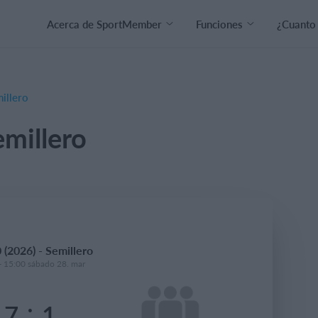
Acerca de SportMember
Funciones
¿Cuanto
illero
emillero
 (2026) - Semillero
- 15:00 sábado 28. mar
:
7
1