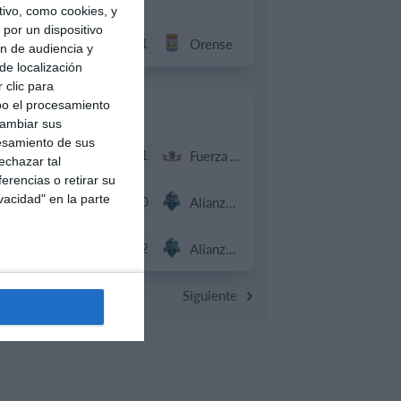
ivo, como cookies, y
por un dispositivo
3
1
Sub 10 Avanzado
Orense
ón de audiencia y
de localización
 clic para
bo el procesamiento
31. julio
cambiar sus
esamiento de sus
4
1
Sub 10 Avanzado
Fuerza Vinotinto
echazar tal
erencias o retirar su
vacidad" en la parte
3
0
Sub 16
Alianza Miranda FC
4
2
Sub 15 (Distrito)
Alianza Miranda FC
Siguiente