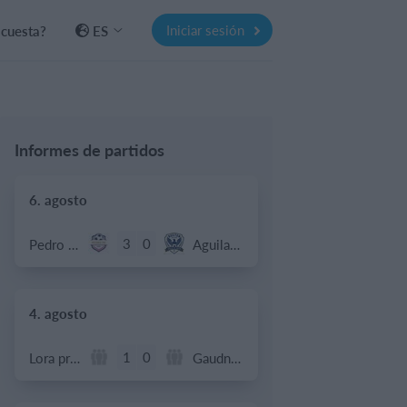
Iniciar sesión
 cuesta?
ES
Informes de partidos
6. agosto
3
0
Pedro Pe
Aguilas Boston College
4. agosto
1
0
Lora prueba
Gaudndaj