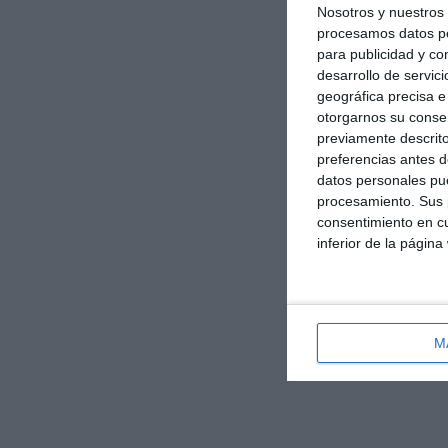
Nosotros y nuestro
procesamos datos per
para publicidad y co
desarrollo de servici
geográfica precisa e 
otorgarnos su conse
previamente descrito
preferencias antes d
datos personales pue
procesamiento. Sus p
consentimiento en cu
inferior de la página
M