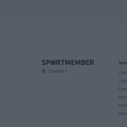
Spo
Español
Cont
¿Qu
Carr
Arch
Polí
Térm