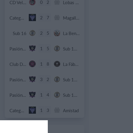
0
2
CD Velmax Damas TC
Lobas de Montemar
2
7
Categoria C17
Magallanes fc
2
5
Sub 16
La Bendición de Dios
1
5
Pasión Futsal
Sub 15 (Distrito)
1
8
Club Deportivo Santa Rosa
La Fábrica de Chocolate
3
2
Pasión Futsal
Sub 12 Avanzado
1
4
Pasión Futsal
Sub 10 Avanzado
1
3
Categoria Primera
Amistad
1. agosto