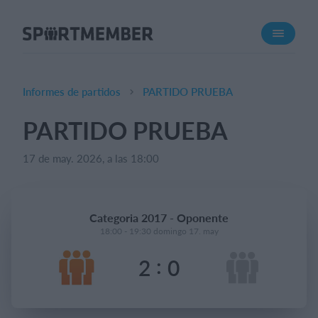
Acerca de SportMember
¿Quiénes somos?
Conócenos
Informes de partidos
PARTIDO PRUEBA
Carrera profesional
PARTIDO PRUEBA
Funciones
17 de may. 2026, a las 18:00
Calendario
Gestión de pagos
Sitio web
Categoria 2017 - Oponente
App móvil
18:00 - 19:30 domingo 17. may
Tienda Online
:
2
0
¿Cuanto cuesta?
Español