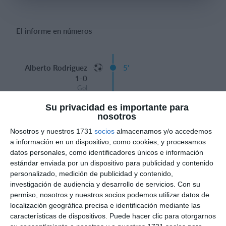
El informe en números
Iniciar sesión
Alberto Rodriguez
5'
1-0
Gol
Su privacidad es importante para
20'
JUAN PEREZ
nosotros
Tarjeta amarilla
Nosotros y nuestros 1731
socios
almacenamos y/o accedemos
a información en un dispositivo, como cookies, y procesamos
Tiempo
datos personales, como identificadores únicos e información
estándar enviada por un dispositivo para publicidad y contenido
Carlos Perez Martín
27'
personalizado, medición de publicidad y contenido,
2-0
investigación de audiencia y desarrollo de servicios.
Con su
Gol
permiso, nosotros y nuestros socios podemos utilizar datos de
localización geográfica precisa e identificación mediante las
características de dispositivos. Puede hacer clic para otorgarnos