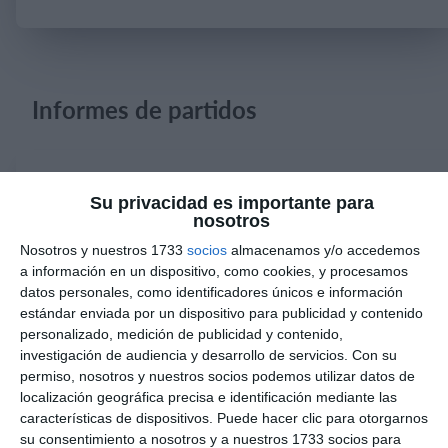
Iniciar sesión
Informes de partidos
1. agosto
Su privacidad es importante para
nosotros
1
5
Categoria C13
Comercio
Nosotros y nuestros 1733
socios
almacenamos y/o accedemos
a información en un dispositivo, como cookies, y procesamos
datos personales, como identificadores únicos e información
31. julio
estándar enviada por un dispositivo para publicidad y contenido
personalizado, medición de publicidad y contenido,
4
1
Sub 10 Avanzado
Fuerza Vinotinto
investigación de audiencia y desarrollo de servicios.
Con su
permiso, nosotros y nuestros socios podemos utilizar datos de
localización geográfica precisa e identificación mediante las
3
0
Sub 16
Alianza Miranda FC
características de dispositivos. Puede hacer clic para otorgarnos
su consentimiento a nosotros y a nuestros 1733 socios para