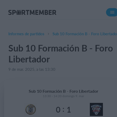
Acerca de SportMember
¿Quiénes somos?
Conócenos
Informes de partidos
Sub 10 Formación B - Foro Libertado
Carrera profesional
Sub 10 Formación B - Foro
Funciones
Libertador
Calendario
Gestión de pagos
9 de mar. 2025, a las 13:30
Sitio web
App móvil
Sub 10 Formación B - Foro Libertador
Tienda Online
13:30 - 14:20 domingo 9. mar
:
0
1
¿Cuanto cuesta?
Español