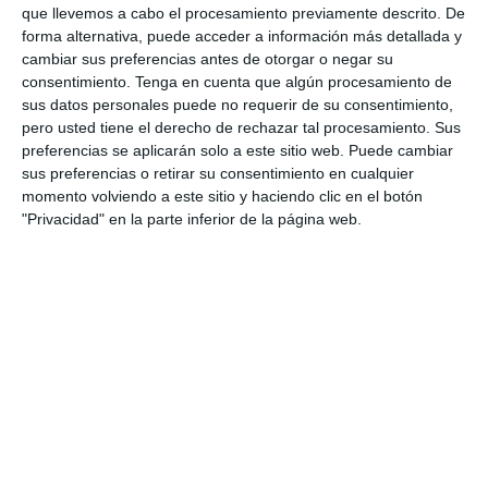
4
2
Sub 15 (Distrito)
Alianza Miranda FC
que llevemos a cabo el procesamiento previamente descrito. De
forma alternativa, puede acceder a información más detallada y
cambiar sus preferencias antes de otorgar o negar su
4
0
Sub 12 Avanzado
Alianza Miranda FC
consentimiento.
Tenga en cuenta que algún procesamiento de
sus datos personales puede no requerir de su consentimiento,
3
2
Pedro Pe
Gasparinas
pero usted tiene el derecho de rechazar tal procesamiento. Sus
preferencias se aplicarán solo a este sitio web. Puede cambiar
sus preferencias o retirar su consentimiento en cualquier
momento volviendo a este sitio y haciendo clic en el botón
30. julio
"Privacidad" en la parte inferior de la página web.
2
5
Sub 16
Avileños
0
1
Fuerza Vinotinto
Sub 10 Avanzado
4
3
Pedro Pe
Pumahuinas
26. julio