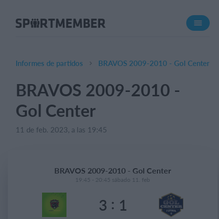
Acerca de SportMember
¿Quiénes somos?
Conócenos
Informes de partidos
BRAVOS 2009-2010 - Gol Center
Carrera profesional
BRAVOS 2009-2010 -
Funciones
Gol Center
Calendario
Gestión de pagos
11 de feb. 2023, a las 19:45
Sitio web
App móvil
BRAVOS 2009-2010 - Gol Center
Tienda Online
19:45 - 20:45 sábado 11. feb
:
3
1
¿Cuanto cuesta?
Español