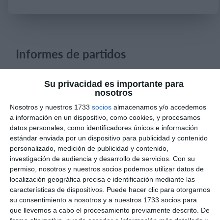
Iniciar sesión
Informes de partidos
Su privacidad es importante para
8. agosto
nosotros
Nosotros y nuestros 1733
socios
almacenamos y/o accedemos
0
0
CD Velmax Varones
Vanelus
a información en un dispositivo, como cookies, y procesamos
datos personales, como identificadores únicos e información
0
8
Sub 10 Avanzado
Futuros Vinotinto FC
estándar enviada por un dispositivo para publicidad y contenido
personalizado, medición de publicidad y contenido,
investigación de audiencia y desarrollo de servicios.
Con su
2
1
Dorsal United
Sin Diésel
permiso, nosotros y nuestros socios podemos utilizar datos de
localización geográfica precisa e identificación mediante las
características de dispositivos. Puede hacer clic para otorgarnos
6. agosto
su consentimiento a nosotros y a nuestros 1733 socios para
que llevemos a cabo el procesamiento previamente descrito. De