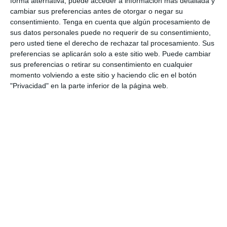
forma alternativa, puede acceder a información más detallada y
3
0
Pedro Pe
Aguilas Boston College
cambiar sus preferencias antes de otorgar o negar su
consentimiento.
Tenga en cuenta que algún procesamiento de
sus datos personales puede no requerir de su consentimiento,
4. agosto
pero usted tiene el derecho de rechazar tal procesamiento. Sus
preferencias se aplicarán solo a este sitio web. Puede cambiar
sus preferencias o retirar su consentimiento en cualquier
1
0
Lora prueba
Gaudndaj
momento volviendo a este sitio y haciendo clic en el botón
"Privacidad" en la parte inferior de la página web.
3. agosto
1
1
Lora prueba
HD HD d
0
0
CD Velmax Damas TC
Oponente
2
1
CD Velmax Damas TC
Navidad
0
0
Primera División
Oponente