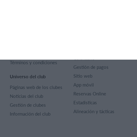
SportMember
Ayuda
Contacto
Preguntas frecuentes
SportMember
¿Quiénes somos?
Reglas deportivas
Carrera profesional
Archivo de artículos
Funciones destacadas
Política de Privacidad
Calendario
Términos y condiciones
Gestión de pagos
Sitio web
Universo del club
App móvil
Páginas web de los clubes
Reservas Online
Noticias del club
Estadisticas
Gestión de clubes
Alineación y tácticas
Información del club