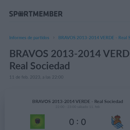
Acerca de SportMember
¿Quiénes somos?
Conócenos
Informes de partidos
BRAVOS 2013-2014 VERDE - Real S
Carrera profesional
BRAVOS 2013-2014 VERD
Funciones
Real Sociedad
Calendario
Gestión de pagos
11 de feb. 2023, a las 22:00
Sitio web
App móvil
BRAVOS 2013-2014 VERDE - Real Sociedad
Tienda Online
22:00 - 23:00 sábado 11. feb
:
0
0
¿Cuanto cuesta?
Español