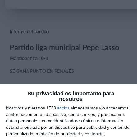
Iniciar sesión
Informe del partido
Partido liga municipal Pepe Lasso
Marcador final: 0-0
SE GANA PUNTO EN PENALES
Su privacidad es importante para
nosotros
Informes de partidos
Nosotros y nuestros 1733
socios
almacenamos y/o accedemos
a información en un dispositivo, como cookies, y procesamos
datos personales, como identificadores únicos e información
6. agosto
estándar enviada por un dispositivo para publicidad y contenido
personalizado, medición de publicidad y contenido,