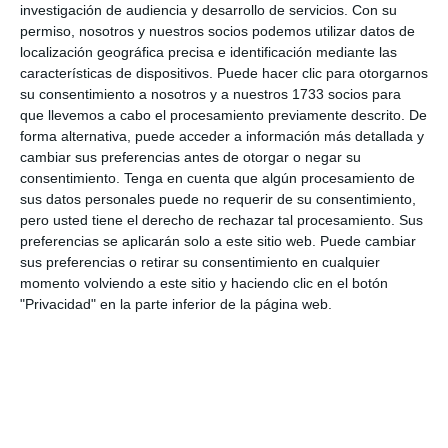
3
0
Pedro Pe
Aguilas Boston C
investigación de audiencia y desarrollo de servicios.
Con su
permiso, nosotros y nuestros socios podemos utilizar datos de
localización geográfica precisa e identificación mediante las
características de dispositivos. Puede hacer clic para otorgarnos
4. agosto
su consentimiento a nosotros y a nuestros 1733 socios para
que llevemos a cabo el procesamiento previamente descrito. De
1
0
Lora prueba
Gaudndaj
forma alternativa, puede acceder a información más detallada y
cambiar sus preferencias antes de otorgar o negar su
consentimiento.
Tenga en cuenta que algún procesamiento de
sus datos personales puede no requerir de su consentimiento,
3. agosto
pero usted tiene el derecho de rechazar tal procesamiento. Sus
preferencias se aplicarán solo a este sitio web. Puede cambiar
1
1
Lora prueba
HD HD d
sus preferencias o retirar su consentimiento en cualquier
momento volviendo a este sitio y haciendo clic en el botón
"Privacidad" en la parte inferior de la página web.
0
0
CD Velmax Damas TC
Oponente
2
1
CD Velmax Damas TC
Navidad
0
0
Primera División
Oponente