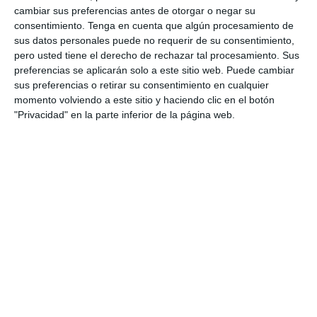
cambiar sus preferencias antes de otorgar o negar su
1
1
Lora prueba
HD HD d
consentimiento.
Tenga en cuenta que algún procesamiento de
sus datos personales puede no requerir de su consentimiento,
0
0
CD Velmax Damas TC
Oponente
pero usted tiene el derecho de rechazar tal procesamiento. Sus
preferencias se aplicarán solo a este sitio web. Puede cambiar
sus preferencias o retirar su consentimiento en cualquier
2
1
CD Velmax Damas TC
Navidad
momento volviendo a este sitio y haciendo clic en el botón
"Privacidad" en la parte inferior de la página web.
0
0
Primera División
Oponente
2
0
CD Velmax Damas TC
Ravens
0
2
CD Velmax Damas TC
Navidad
2. agosto
0
2
CD Velmax Damas TC
Lobas de Montemar