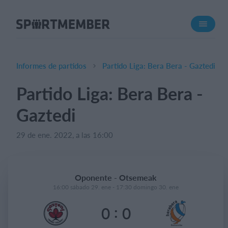
Acerca de SportMember
¿Quiénes somos?
Conócenos
Informes de partidos
Partido Liga: Bera Bera - Gaztedi
Carrera profesional
Partido Liga: Bera Bera -
Funciones
Gaztedi
Calendario
Gestión de pagos
29 de ene. 2022, a las 16:00
Sitio web
App móvil
Oponente - Otsemeak
Tienda Online
16:00 sábado 29. ene - 17:30 domingo 30. ene
:
0
0
¿Cuanto cuesta?
Español