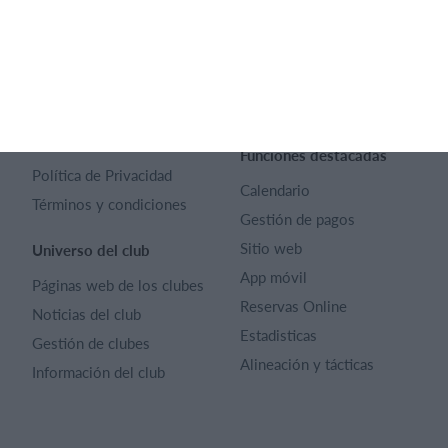
SportMember
Ayuda
Contacto
Preguntas frecuentes
SportMember
¿Quiénes somos?
Reglas deportivas
Carrera profesional
Archivo de artículos
Funciones destacadas
Política de Privacidad
Calendario
Términos y condiciones
Gestión de pagos
Sitio web
Universo del club
App móvil
Páginas web de los clubes
Reservas Online
Noticias del club
Estadisticas
Gestión de clubes
Alineación y tácticas
Información del club