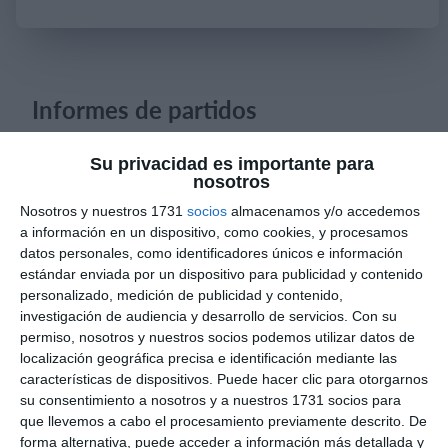
Iniciar sesión
Informes de partidos
Su privacidad es importante para
6. agosto
nosotros
Nosotros y nuestros 1731
socios
almacenamos y/o accedemos
0
0
Pedro Pe
Aguilas Boston College
a información en un dispositivo, como cookies, y procesamos
datos personales, como identificadores únicos e información
estándar enviada por un dispositivo para publicidad y contenido
personalizado, medición de publicidad y contenido,
4. agosto
investigación de audiencia y desarrollo de servicios.
Con su
permiso, nosotros y nuestros socios podemos utilizar datos de
1
0
Lora prueba
Gaudndaj
localización geográfica precisa e identificación mediante las
características de dispositivos. Puede hacer clic para otorgarnos
su consentimiento a nosotros y a nuestros 1731 socios para
que llevemos a cabo el procesamiento previamente descrito. De
3. agosto
forma alternativa, puede acceder a información más detallada y