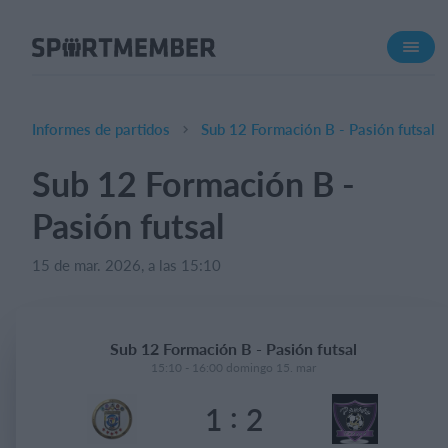
Acerca de SportMember
¿Quiénes somos?
Conócenos
Informes de partidos
Sub 12 Formación B - Pasión futsal
Carrera profesional
Sub 12 Formación B -
Funciones
Pasión futsal
Calendario
Gestión de pagos
15 de mar. 2026, a las 15:10
Sitio web
App móvil
Sub 12 Formación B - Pasión futsal
Tienda Online
15:10 - 16:00 domingo 15. mar
:
1
2
¿Cuanto cuesta?
Español