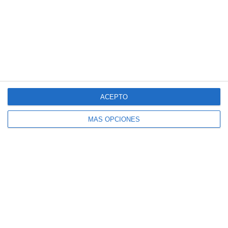
2
1
Menores - Juvenil
Linces
23. julio
6
9
Sub 15 (Distrito)
Terraza Futsal
Anterior
Siguiente
ACEPTO
MÁS OPCIONES
¿Listo para empezar?
Explora SportMember o crea una cuenta de
inmediato y comienza a administrar tu club.