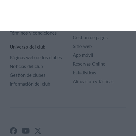
Reglas deportivas
Carrera profesional
Archivo de artículos
Funciones destacadas
Política de Privacidad
Calendario
Términos y condiciones
Gestión de pagos
Sitio web
Universo del club
App móvil
Páginas web de los clubes
Reservas Online
Noticias del club
Estadisticas
Gestión de clubes
Alineación y tácticas
Información del club