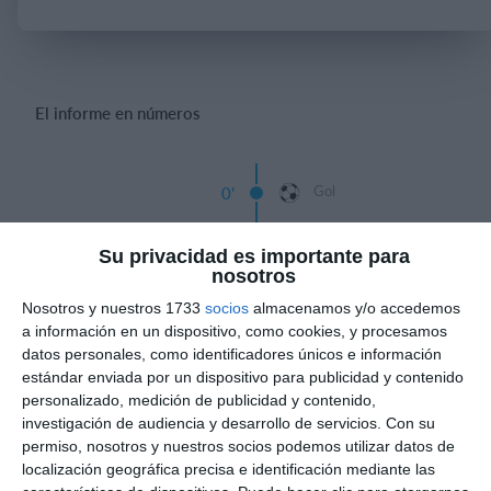
Iniciar sesión
El informe en números
Gol
0'
Gol
0'
Su privacidad es importante para
nosotros
Tiempo
Nosotros y nuestros 1733
socios
almacenamos y/o accedemos
a información en un dispositivo, como cookies, y procesamos
Mathias Teran
3'
datos personales, como identificadores únicos e información
Gol
estándar enviada por un dispositivo para publicidad y contenido
personalizado, medición de publicidad y contenido,
investigación de audiencia y desarrollo de servicios.
Con su
permiso, nosotros y nuestros socios podemos utilizar datos de
localización geográfica precisa e identificación mediante las