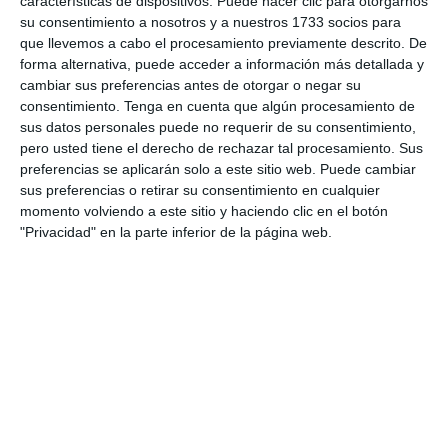
características de dispositivos. Puede hacer clic para otorgarnos
Informes de partidos
su consentimiento a nosotros y a nuestros 1733 socios para
que llevemos a cabo el procesamiento previamente descrito. De
forma alternativa, puede acceder a información más detallada y
1. agosto
cambiar sus preferencias antes de otorgar o negar su
consentimiento.
Tenga en cuenta que algún procesamiento de
1
5
Categoria C13
Comercio
sus datos personales puede no requerir de su consentimiento,
pero usted tiene el derecho de rechazar tal procesamiento. Sus
preferencias se aplicarán solo a este sitio web. Puede cambiar
sus preferencias o retirar su consentimiento en cualquier
31. julio
momento volviendo a este sitio y haciendo clic en el botón
"Privacidad" en la parte inferior de la página web.
4
1
Sub 10 Avanzado
Fuerza Vinotinto
3
0
Sub 16
Alianza Miranda FC
4
2
Sub 15 (Distrito)
Alianza Miranda FC
4
0
Sub 12 Avanzado
Alianza Miranda FC