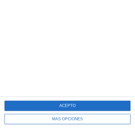
2
5
Sub 16
La Bendición de Dios
1
5
Pasión Futsal
Sub 15 (Distrito)
1
8
Club Deportivo Santa Rosa
La Fábrica de Chocolate
3
2
Pasión Futsal
Sub 12 Avanzado
1
4
Pasión Futsal
Sub 10 Avanzado
1
3
Categoria Primera
Amistad
ACEPTO
1. agosto
MÁS OPCIONES
3
1
Sub 10 Avanzado
Orense