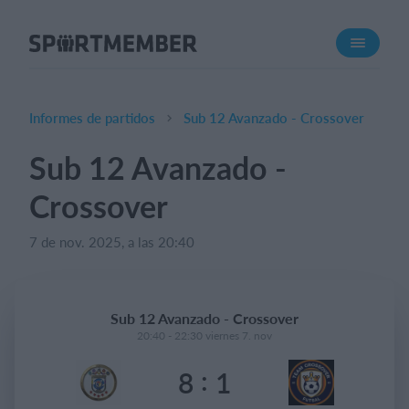
Acerca de SportMember
¿Quiénes somos?
Conócenos
Informes de partidos
Sub 12 Avanzado - Crossover
Carrera profesional
Sub 12 Avanzado -
Funciones
Crossover
Calendario
Gestión de pagos
7 de nov. 2025, a las 20:40
Sitio web
App móvil
Sub 12 Avanzado - Crossover
Tienda Online
20:40 - 22:30 viernes 7. nov
:
8
1
¿Cuanto cuesta?
Español