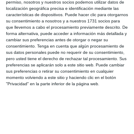
Tiempo
permiso, nosotros y nuestros socios podemos utilizar datos de
localización geográfica precisa e identificación mediante las
características de dispositivos. Puede hacer clic para otorgarnos
Angel Varganciano
5'
su consentimiento a nosotros y a nuestros 1731 socios para
Gol
que llevemos a cabo el procesamiento previamente descrito. De
forma alternativa, puede acceder a información más detallada y
Cesar Gonzalez
13'
cambiar sus preferencias antes de otorgar o negar su
Gol
consentimiento.
Tenga en cuenta que algún procesamiento de
Aaron Colina
sus datos personales puede no requerir de su consentimiento,
pero usted tiene el derecho de rechazar tal procesamiento. Sus
Santiago Carrillo
16'
preferencias se aplicarán solo a este sitio web. Puede cambiar
Gol
sus preferencias o retirar su consentimiento en cualquier
Aaron Colina
momento volviendo a este sitio y haciendo clic en el botón
"Privacidad" en la parte inferior de la página web.
Gol
18'
Olanyer Beleño
20'
Gol
Francisco Fernandez