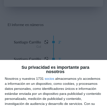
Iniciar sesión
El informe en números
Santiago Carrillo
2'
Gol
Santiago Carrillo
3'
Gol
Su privacidad es importante para
nosotros
Miguel Mugno
15'
Nosotros y nuestros 1731
socios
almacenamos y/o accedemos
Gol
a información en un dispositivo, como cookies, y procesamos
Alejandro Pernalete
datos personales, como identificadores únicos e información
estándar enviada por un dispositivo para publicidad y contenido
Gol
16'
personalizado, medición de publicidad y contenido,
investigación de audiencia y desarrollo de servicios.
Con su