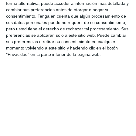
forma alternativa, puede acceder a información más detallada y
1
1
Lora prueba
HD HD d
cambiar sus preferencias antes de otorgar o negar su
consentimiento.
Tenga en cuenta que algún procesamiento de
sus datos personales puede no requerir de su consentimiento,
0
0
CD Velmax Damas TC
Oponente
pero usted tiene el derecho de rechazar tal procesamiento. Sus
preferencias se aplicarán solo a este sitio web. Puede cambiar
2
1
CD Velmax Damas TC
Navidad
sus preferencias o retirar su consentimiento en cualquier
momento volviendo a este sitio y haciendo clic en el botón
"Privacidad" en la parte inferior de la página web.
0
0
Primera División
Oponente
2
0
CD Velmax Damas TC
Ravens
0
2
CD Velmax Damas TC
Navidad
2. agosto
0
2
CD Velmax Damas TC
Lobas de Montemar