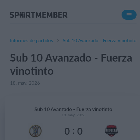
Acerca de SportMember
¿Quiénes somos?
Conócenos
Informes de partidos
Sub 10 Avanzado - Fuerza vinotinto
Carrera profesional
Sub 10 Avanzado - Fuerza
Funciones
vinotinto
Calendario
Gestión de pagos
18. may. 2026
Sitio web
App móvil
Sub 10 Avanzado - Fuerza vinotinto
Tienda Online
18. may. 2026
:
0
0
¿Cuanto cuesta?
Español