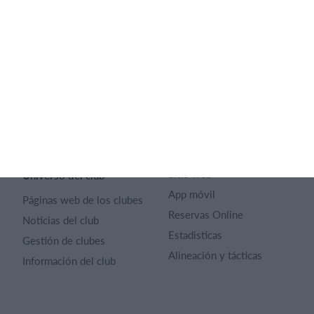
SportMember
Ayuda
Contacto
Preguntas frecuentes
SportMember
¿Quiénes somos?
Reglas deportivas
Carrera profesional
Archivo de artículos
Funciones destacadas
Política de Privacidad
Calendario
Términos y condiciones
Gestión de pagos
Sitio web
Universo del club
App móvil
Páginas web de los clubes
Reservas Online
Noticias del club
Estadisticas
Gestión de clubes
Alineación y tácticas
Información del club