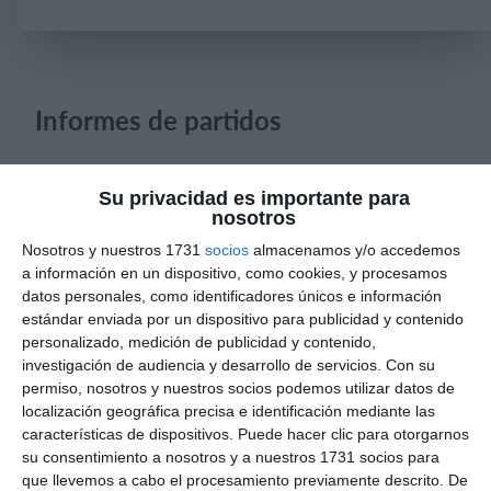
Iniciar sesión
Informes de partidos
6. agosto
Su privacidad es importante para
nosotros
0
0
Pedro Pe
Aguilas Boston College
Nosotros y nuestros 1731
socios
almacenamos y/o accedemos
a información en un dispositivo, como cookies, y procesamos
datos personales, como identificadores únicos e información
estándar enviada por un dispositivo para publicidad y contenido
4. agosto
personalizado, medición de publicidad y contenido,
investigación de audiencia y desarrollo de servicios.
Con su
1
0
Lora prueba
Gaudndaj
permiso, nosotros y nuestros socios podemos utilizar datos de
localización geográfica precisa e identificación mediante las
características de dispositivos. Puede hacer clic para otorgarnos
su consentimiento a nosotros y a nuestros 1731 socios para
3. agosto
que llevemos a cabo el procesamiento previamente descrito. De